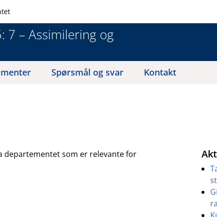
tet
 7 – Assimilering og
menter
Spørsmål og svar
Kontakt
Akt
ra departementet som er relevante for
T
s
G
r
K