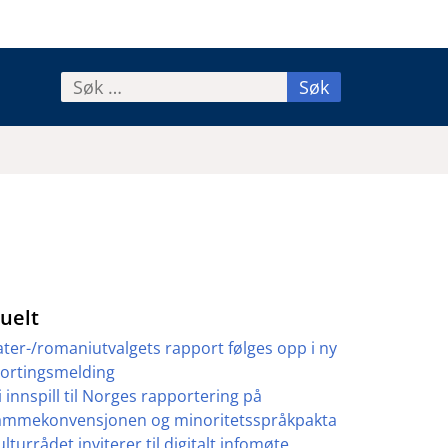
Søk
etter:
uelt
ater-/romaniutvalgets rapport følges opp i ny
tortingsmelding
i innspill til Norges rapportering på
ammekonvensjonen og minoritetsspråkpakta
ulturrådet inviterer til digitalt infomøte