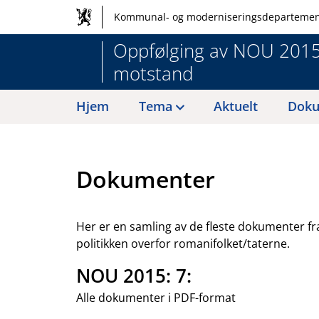
Hovednavigasjon
Hopp
Kommunal- og moderniseringsdepartemen
til
og
innhold
Oppfølging av NOU 2015:
globale
motstand
verktøy
Hjem
Tema
Aktuelt
Doku
Dokumenter
Her er en samling av de fleste dokumenter f
politikken overfor romanifolket/taterne.
NOU 2015: 7:
Alle dokumenter i PDF-format