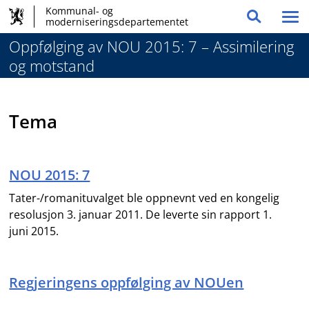
Hovednavigasjon
Hopp
Kommunal- og
Vis
moderniseringsdepartementet
Søk
til
og
/
innhold
Oppfølging av NOU 2015: 7 – Assimilering
globale
skju
og motstand
me
verktøy
Tema
NOU 2015: 7
Tater-/romanituvalget ble oppnevnt ved en kongelig
resolusjon 3. januar 2011. De leverte sin rapport 1.
juni 2015.
Regjeringens oppfølging av NOUen