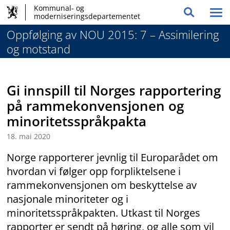
Hovednavigasjon
Hopp
Kommunal- og
Vis
moderniseringsdepartementet
Søk
til
og
/
innhold
Oppfølging av NOU 2015: 7 – Assimilering
globale
skju
og motstand
me
verktøy
Gi innspill til Norges rapportering
på rammekonvensjonen og
minoritetsspråkpakta
18. mai 2020
Norge rapporterer jevnlig til Europarådet om
hvordan vi følger opp forpliktelsene i
rammekonvensjonen om beskyttelse av
nasjonale minoriteter og i
minoritetsspråkpakten. Utkast til Norges
rapporter er sendt på høring, og alle som vil