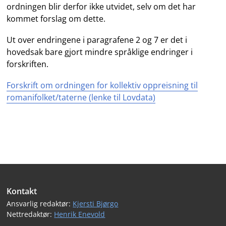
ordningen blir derfor ikke utvidet, selv om det har
kommet forslag om dette.
Ut over endringene i paragrafene 2 og 7 er det i
hovedsak bare gjort mindre språklige endringer i
forskriften.
Forskrift om ordningen for kollektiv oppreisning til
romanifolket/taterne (lenke til Lovdata)
Bunntekst
Kontakt
Ansvarlig redaktør:
Kjersti Bjørgo
Nettredaktør:
Henrik Enevold