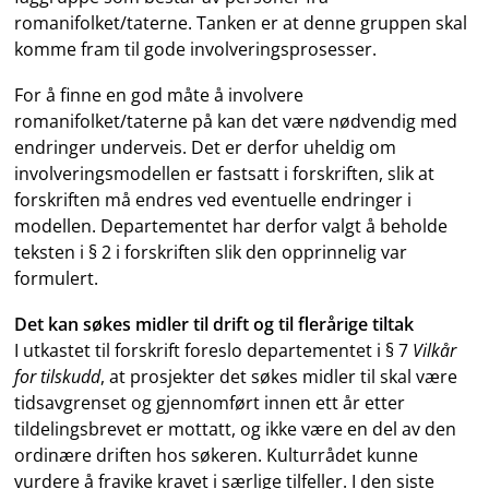
romanifolket/taterne. Tanken er at denne gruppen skal
komme fram til gode involveringsprosesser.
For å finne en god måte å involvere
romanifolket/taterne på kan det være nødvendig med
endringer underveis. Det er derfor uheldig om
involveringsmodellen er fastsatt i forskriften, slik at
forskriften må endres ved eventuelle endringer i
modellen. Departementet har derfor valgt å beholde
teksten i § 2 i forskriften slik den opprinnelig var
formulert.
Det kan søkes midler til drift og til flerårige tiltak
I utkastet til forskrift foreslo departementet i § 7
Vilkår
for tilskudd
, at prosjekter det søkes midler til skal være
tidsavgrenset og gjennomført innen ett år etter
tildelingsbrevet er mottatt, og ikke være en del av den
ordinære driften hos søkeren. Kulturrådet kunne
vurdere å fravike kravet i særlige tilfeller. I den siste