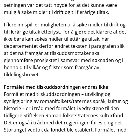
setningen var det tatt høyde for at det kunne være
mulig å søke midler til drift og til flerårige tiltak.
I flere innspill er muligheten til å søke midler til drift og
til flerårige tiltak etterlyst. For å gjøre det klarere at det
ikke bare kan søkes midler til ettårige tiltak, har
departementet derfor endret teksten i paragrafen slik
at det nå framgår at tilskuddsmottaker skal
gjennomføre prosjektet i samsvar med søknaden og i
henhold til vilkår og frister som framgår av
tildelingsbrevet.
Formålet med tilskuddsordningen endres ikke
Formålet med tilskuddsordningen – utvikling og
synliggjøring av romanifolkets/taternes språk, kultur og
historie – er i tråd med formålet i vedtektene til den
tidligere Stiftelsen Romanifolkets/taternes kulturfond.
Det er også i tråd med det regjeringen foreslo og det
Stortinget vedtok da fondet ble etablert. Formålet med