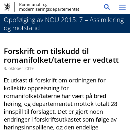
Hovednavigasjon
Hopp
Kommunal- og
Vis
moderniseringsdepartementet
Søk
til
og
/
innhold
Oppfølging av NOU 2015: 7 – Assimilering
globale
skju
og motstand
me
verktøy
Forskrift om tilskudd til
romanifolket/taterne er vedtatt
3. oktober 2019
Et utkast til forskrift om ordningen for
kollektiv oppreisning for
romanifolket/taterne har vært på bred
høring, og departementet mottok totalt 28
innspill til forslaget. Det er gjort noen
endringer i forskriftsutkastet som følge av
høringsinnspillene, og den endelige