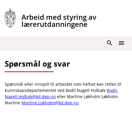
Hopp
til
Arbeid med styring av
innhold
lærerutdanningene
Søk
Meny
Spørsmål og svar
Spørsmål eller innspill til arbeidet som helhet kan rettes til
Kunnskapsdepartementet ved Bodil Nagell Holbæk
Bodil-
Nagell.Holbak@kd.dep.no
eller Martine Løkholm Løkholm
Martine
Martine.Lokholm@kd.dep.no
.