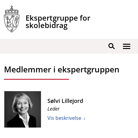
Hopp
til
Ekspertgruppe for
innhold
skolebidrag
Vis
Søk
/
skjul
Medlemmer i ekspertgruppen
men
Sølvi Lillejord
Leder
Vis beskrivelse