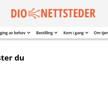
DIO
NETTSTEDER
gging av behov
Bestilling
Kom i gang
Om tje
ster du