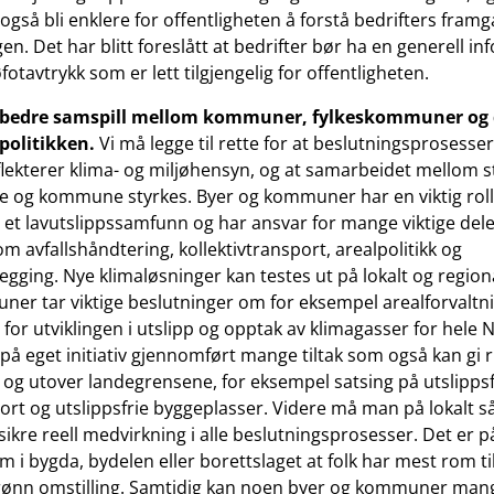
 også bli enklere for offentligheten å forstå bedrifters framg
en. Det har blitt foreslått at bedrifter bør ha en generell i
otavtrykk som er lett tilgjengelig for offentligheten.
et bedre samspill mellom kommuner, fylkeskommuner og 
apolitikken.
Vi må legge til rette for at beslutningsprosesser 
flekterer klima- og miljøhensyn, og at samarbeidet mellom s
 og kommune styrkes. Byer og kommuner har en viktig roll
il et lavutslippssamfunn og har ansvar for mange viktige dele
m avfallshåndtering, kollektivtransport, arealpolitikk og
egging. Nye klimaløsninger kan testes ut på lokalt og regiona
er tar viktige beslutninger om for eksempel arealforvaltn
 for utviklingen i utslipp og opptak av klimagasser for hele 
 eget initiativ gjennomført mange tiltak som også kan gi r
t og utover landegrensene, for eksempel satsing på utslippsf
port og utslippsfrie byggeplasser. Videre må man på lokalt s
sikre reell medvirkning i alle beslutningsprosesser. Det er p
m i bygda, bydelen eller borettslaget at folk har mest rom ti
il grønn omstilling. Samtidig kan noen byer og kommuner man