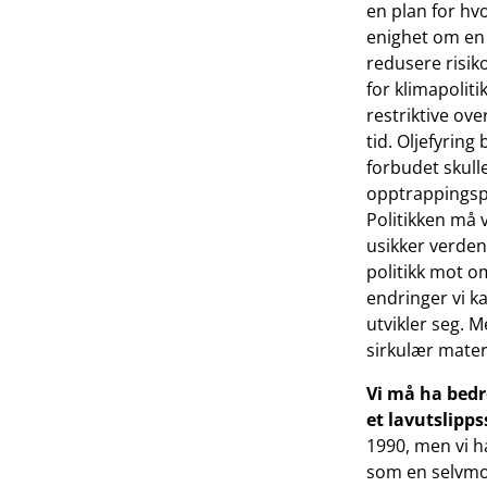
en plan for hv
enighet om en 
redusere risik
for klimapolit
restriktive ov
tid. Oljefyring 
forbudet skulle
opptrappingspl
Politikken må 
usikker verden.
politikk mot o
endringer vi k
utvikler seg. 
sirkulær mater
Vi må ha bedre
et lavutslip
1990, men vi ha
som en selvmot