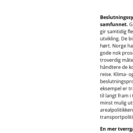
ikke
tilstrekkelig
Beslutningssy
til
samfunnet.
G
gir samtidig fl
rette
utvikling. De bi
hørt. Norge ha
for
gode nok prosed
den
troverdig måte
håndtere de ko
omstillingen
reise. Klima- 
vi
beslutningspro
eksempel er tr
skal
til langt fram 
minst mulig uts
gjennom
arealpolitikke
transportpolit
En mer tverrg