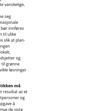
te vanskelige,
ke seg
 nasjonale
 bør innføres
til ulike
 slik at plan-
lingen
okalt,
dsjetter og
 til grønne
vikle løsninger
litikken må
t resultat av et
eltpersoner og
ppgave å
 mye de siste