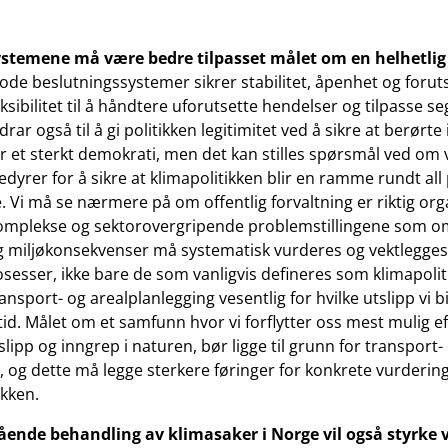
stemene må være bedre tilpasset målet om en helhetlig 
ode beslutningssystemer sikrer stabilitet, åpenhet og foru
eksibilitet til å håndtere uforutsette hendelser og tilpasse se
drar også til å gi politikken legitimitet ved å sikre at berørte
r et sterkt demokrati, men det kan stilles spørsmål ved om v
yrer for å sikre at klimapolitikken blir en ramme rundt all 
. Vi må se nærmere på om offentlig forvaltning er riktig orga
mplekse og sektorovergripende problemstillingene som oms
og miljøkonsekvenser må systematisk vurderes og vektlegges 
sesser, ikke bare de som vanligvis defineres som klimapoliti
ansport- og arealplanlegging vesentlig for hvilke utslipp vi 
i tid. Målet om et samfunn hvor vi forflytter oss mest mulig e
lipp og inngrep i naturen, bør ligge til grunn for transport-
n, og dette må legge sterkere føringer for konkrete vurdering
ikken.
ående behandling av klimasaker i Norge vil også styrke 