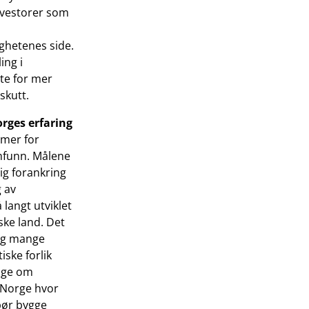
nvestorer som
ghetenes side.
ing i
tte for mer
skutt.
rges erfaring
rmer for
amfunn. Målene
ig forankring
g av
langt utviklet
ke land. Det
 og mange
iske forlik
nige om
 Norge hvor
bør bygge