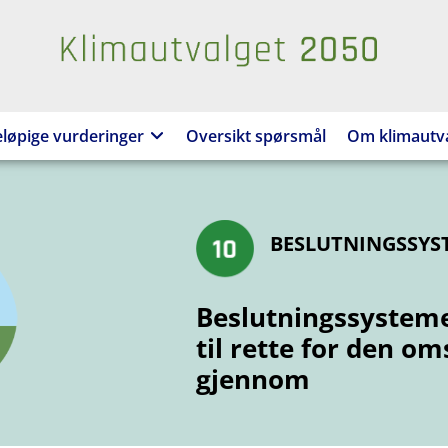
Klimautvalgets
rapport
løpige vurderinger
Oversikt spørsmål
Om klimautv
BESLUTNINGSSYS
Beslutningssysteme
til rette for den om
gjennom