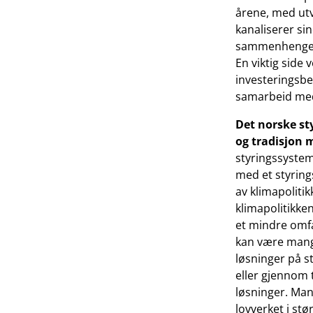
årene, med utv
kanaliserer si
sammenhengen m
En viktig side 
investeringsbes
samarbeid med 
Det norske st
og tradisjon 
styringssystem
med et styring
av klimapolitik
klimapolitikke
et mindre omf
kan være mange
løsninger på s
eller gjennom 
løsninger. Man
lovverket i st