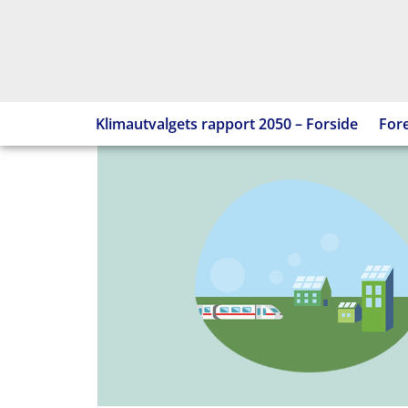
Hopp
til
innhold
Klimautvalgets rapport 2050 – Forside
Fore
10.
Beslutningssystemene
i
dag
legger