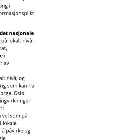
ang i
nformasjonsplikt
det nasjonale
på lokalt nivå i
tat,
e i
r av
lt nivå, og
ing som kan ha
Norge. Oslo
ingvirkninger
ri
å vel som på
å lokale
l å påvirke og
gle