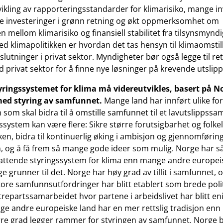
ikling av rapporteringsstandarder for klimarisiko, mange i
ne investeringer i grønn retning og økt oppmerksomhet om
ellom klimarisiko og finansiell stabilitet fra tilsynsmyndi
ved klimapolitikken er hvordan det tas hensyn til klimaomstill
lutninger i privat sektor. Myndigheter bør også legge til re
privat sektor for å finne nye løsninger på krevende utslipp
yringssystemet for klima må videreutvikles, basert på No
med styring av samfunnet.
Mange land har innført ulike fo
 som skal bidra til å omstille samfunnet til et lavutslippss
ssystem kan være flere: Sikre større forutsigbarhet og folkel
ken, bidra til kontinuerlig øking i ambisjon og gjennomførin
n, og å få frem så mange gode ideer som mulig. Norge har så 
attende styringssystem for klima enn mange andre europeis
 grunner til det. Norge har høy grad av tillit i samfunnet,
tore samfunnsutfordringer har blitt etablert som brede polit
trepartssamarbeidet hvor partene i arbeidslivet har blitt e
ge andre europeiske land har en mer rettslig tradisjon enn
ørre grad legger rammer for styringen av samfunnet. Norge 