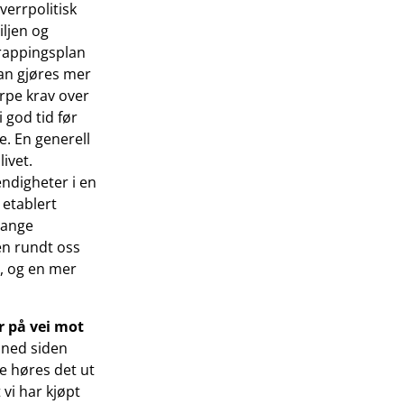
verrpolitisk
ljen og
trappingsplan
kan gjøres mer
erpe krav over
i god tid før
e. En generell
ivet.
endigheter i en
 etablert
mange
en rundt oss
e, og en mer
r på vei mot
t ned siden
te høres det ut
vi har kjøpt