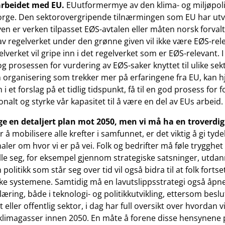
rbeidet med EU.
EUutformermye av den klima- og miljøpoli
Norge. Den sektorovergripende tilnærmingen som EU har utv
en er verken tilpasset EØS-avtalen eller måten norsk forval
av regelverket under den grønne given vil ikke være EØS-re
lverket vil gripe inn i det regelverket som er EØS-relevant. 
g prosessen for vurdering av EØS-saker knyttet til ulike sekt
organisering som trekker mer på erfaringene fra EU, kan hj
 i et forslag på et tidlig tidspunkt, få til en god prosess for 
onalt og styrke vår kapasitet til å være en del av EUs arbeid.
age en detaljert plan mot 2050, men vi må ha en troverdig
r å mobilisere alle krefter i samfunnet, er det viktig å gi tyde
aler om hvor vi er på vei. Folk og bedrifter må føle trygghet i
ille seg, for eksempel gjennom strategiske satsninger, utdann
politikk som står seg over tid vil også bidra til at folk fortsette
e systemene. Samtidig må en lavutslippsstrategi også åpne
æring, både i teknologi- og politikkutvikling, ettersom besl
t eller offentlig sektor, i dag har full oversikt over hvordan v
v klimagasser innen 2050. En måte å forene disse hensynene 