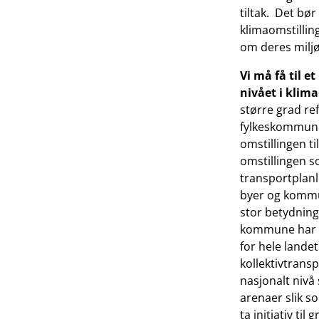
tiltak. Det bør
klimaomstilling
om deres miljøf
Vi må få til 
nivået i klim
større grad re
fylkeskommune
omstillingen t
omstillingen so
transportplanl
byer og kommun
stor betydning
kommune har på
for hele lande
kollektivtrans
nasjonalt nivå 
arenaer slik so
ta initiativ t