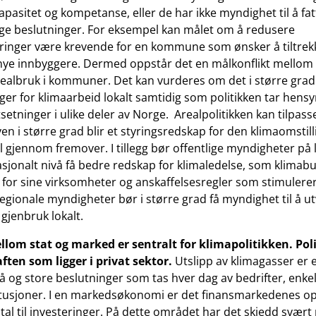
kapasitet og kompetanse, eller de har ikke myndighet til å fat
e beslutninger. For eksempel kan målet om å redusere
ringer være krevende for en kommune som ønsker å tiltrek
nye innbyggere. Dermed oppstår det en målkonflikt mellom
ealbruk i kommuner. Det kan vurderes om det i større grad
ger for klimaarbeid lokalt samtidig som politikken tar hensyn 
etninger i ulike deler av Norge. Arealpolitikken kan tilpasses
en i større grad blir et styringsredskap for den klimaomstil
 gjennom fremover. I tillegg bør offentlige myndigheter på l
asjonalt nivå få bedre redskap for klimaledelse, som klimabu
for sine virksomheter og anskaffelsesregler som stimulerer
egionale myndigheter bør i større grad få myndighet til å ut
gjenbruk lokalt.
llom stat og marked er sentralt for klimapolitikken. Po
ften som ligger i privat sektor.
Utslipp av klimagasser er e
må og store beslutninger som tas hver dag av bedrifter, enk
titusjoner. I en markedsøkonomi er det finansmarkedenes o
tal til investeringer. På dette området har det skjedd svært