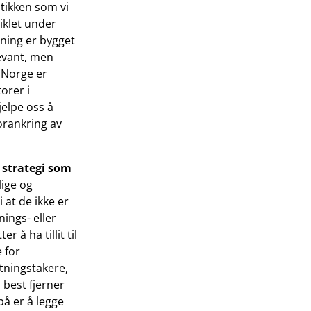
tikken som vi
iklet under
tning er bygget
levant, men
I Norge er
orer i
elpe oss å
forankring av
 strategi som
lige og
 at de ikke er
ings- eller
r å ha tillit til
 for
utningstakere,
i best fjerner
på er å legge