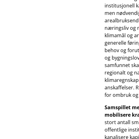
institusjonell 
men nødvendig
arealbruksend
næringsliv og 
klimamål og ar
generelle førin
behov og foruts
og bygningslov
samfunnet skal
regionalt og n
klimaregnskap 
anskaffelser. R
for ombruk og 
Samspillet me
mobilisere kra
stort antall s
offentlige ins
kanalisere kapi