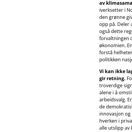
av klimasama
iverksetter i 
den grønne giv
opp på. Deler 
også dette rege
forvaltningen o
økonomien. En 
forstå helheten
politikken nasj
Vi kan ikke l
gir retning.
Fo
troverdige sign
alene i å omst
arbeidsvalg. En 
de demokratisk
innovasjon og l
hverken i priva
alle utslipp a