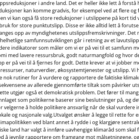
ippsreduksjoner i andre land. Det er heller ikke lett å forstå 
eduksjoner kan komme gradvis, for eksempel ved at flere og f
men vi kan også få store reduksjoner i utslippene på kort tid 
bruk for store punktutslipp. Disse er ikke alltid lett å forutse,
anges opp av myndighetenes utslippsfremskrivninger. Det må
helhetlige samfunnsutviklingen går i retning av et lavutslip
dere indikatorer som måler om vi er på vei til et samfunn 
mi med lavere ressursbruk, godt naturmangfold og hvor de 
p er på vei til å fjernes for godt. Dette krever at vi jobber
ressurser, naturverdier, økosystemtjenester og utslipp. Vi 
de nok rutiner for å vurdere og rapportere de faktiske klim
sekvensene av allerede gjennomførte tiltak som påvirker uts
ette utgjør også et demokratisk problem. Det fører til mangl
laget som politikerne baserer sine beslutninger på, og det
or velgerne å holde politikere ansvarlig når de skal vurdere 
okale og nasjonale valg.Utvalget ønsker å legge til rette for 
limapolitikken ved blant annet å rydde i og klargjøre sentra
ke land har valgt å innføre uavhengige klimaråd som skal 
ed å jevnlig rapportere om framgang mot målsetningene, og