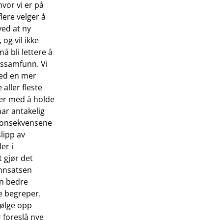
hvor vi er på
lere velger å
ved at ny
 og vil ikke
 bli lettere å
pssamfunn. Vi
med en mer
aller fleste
 mer med å holde
har antakelig
akonsekvensene
lipp av
er i
 gjør det
innsatsen
en bedre
le begreper.
følge opp
 foreslå nye