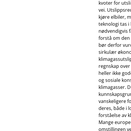
kvoter for utsl
vei. Utslippsr
kjøre elbiler, 
teknologi tas i 
nødvendigvis f
forstå om den 
bør derfor vur
sirkulær økono
klimagassutslip
regnskap over 
heller ikke go
og sosiale kon
klimagasser. D
kunnskapsgrunn
vanskeligere f
deres, både i l
forståelse av k
Mange europeis
omstillingen v