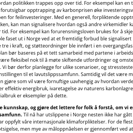
ordan politikken trappes opp over tid. For eksempel kan en t
forutsigbar opptrapping av karbonprisen øke investeringsvi
oen for feilinvesteringer. Med en generell, forpliktende opp
ikken, kan man signalisere hvordan også andre virkemidler 
er tid. For eksempel kan forurensningsloven brukes for å skj
ble faset ut i Norge ved at et fremtidig forbud ble signalisert 
 tre i kraft, og støtteordninger ble innført i en overgangsfas
an bør baseres på et tett samarbeid med partene i arbeidsl
være fleksibel nok til å møte skiftende utfordringer og omst
 Vi bør derfor planlegge for ulike scenarioer, og stressteste
mstillingen til et lavutslippssamfunn. Samtidig vil det være 
an gjøre som vil være fornuftige uavhengig av hvordan verd
Mer effektiv energibruk, ivaretagelse av naturens karbonlagr
ialbruk er eksempler på dette.
 kunnskap, og gjøre det lettere for folk å forstå, om vi e
pssamfunn.
Til nå har utslippene i Norge nesten ikke har gåt
r oppfylt våre internasjonale klimaforpliktelser. For de fles
sigelse, men mye av måloppnåelsen er gjennomført ved at 