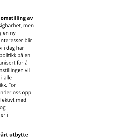
omstilling av
tsigbarhet, men
g en ny
 interesser blir
i i dag har
politikk på en
nisert for å
tillingen vil
i alle
kk. For
binder oss opp
ffektivt med
 og
er i
vårt utbytte