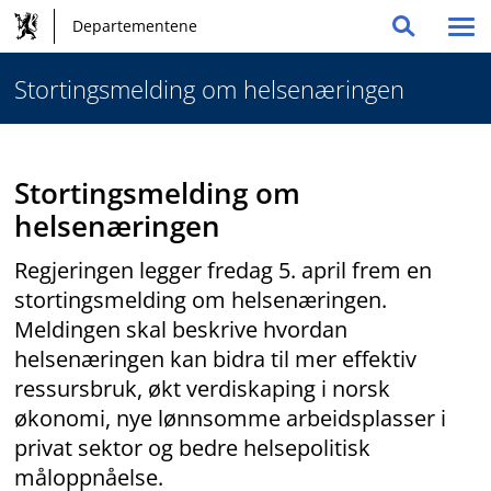
Hovednavigasjon
Hopp
Departementene
Vis
Søk
til
og
/
innhold
globale
Stortingsmelding om helsenæringen
skju
me
verktøy
Stortingsmelding om
helsenæringen
Regjeringen legger fredag 5. april frem en
stortingsmelding om helsenæringen.
Meldingen skal beskrive hvordan
helsenæringen kan bidra til mer effektiv
ressursbruk, økt verdiskaping i norsk
økonomi, nye lønnsomme arbeidsplasser i
privat sektor og bedre helsepolitisk
måloppnåelse.