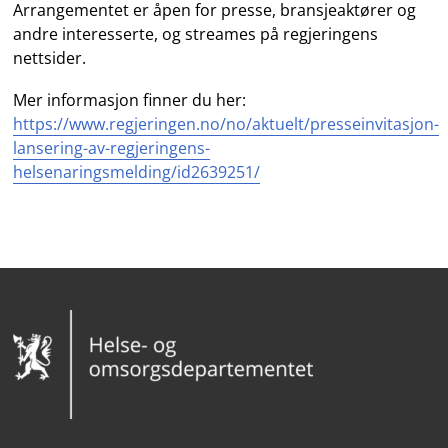
Arrangementet er åpen for presse, bransjeaktører og
andre interesserte, og streames på regjeringens
nettsider.
Mer informasjon finner du her:
https://www.regjeringen.no/no/aktuelt/presseinvitasjon-
lansering-av-regjeringens-
helsenaringsmelding/id2639251/
Bunntekst