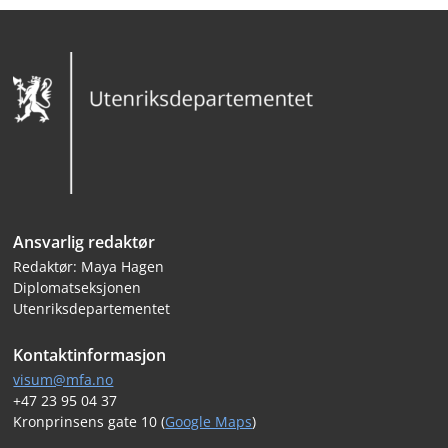
Bunntekst
Ansvarlig redaktør
Redaktør: Maya Hagen
Diplomatseksjonen
Utenriksdepartementet
Kontaktinformasjon
visum@mfa.no
+47 23 95 04 37
Kronprinsens gate 10 (
Google Maps
)