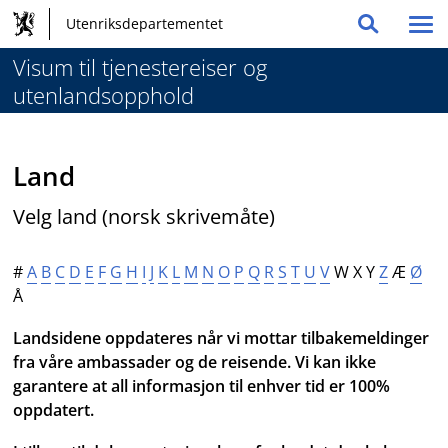
Hovednavigasjon
Hopp
Utenriksdepartementet
Vis
Søk
til
og
/
innhold
Visum til tjenestereiser og
globale
skju
utenlandsopphold
me
verktøy
Land
Velg land (norsk skrivemåte)
#
A
B
C
D
E
F
G
H
I
J
K
L
M
N
O
P
Q
R
S
T
U
V
W X Y
Z
Æ
Ø
Å
Landsidene oppdateres når vi mottar tilbakemeldinger
fra våre ambassader og de reisende. Vi kan ikke
garantere at all informasjon til enhver tid er 100%
oppdatert.