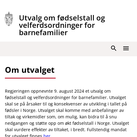
Hopp
til
Utvalg om fødselstall og
innhold
velferdsordninger for
barnefamilier
Søk
Meny
Om utvalget
Regjeringen oppnevnte 9. august 2024 et utvalg om
fødselstall og velferdsordninger for barnefamilier. Utvalget
skal se på årsaker til og konsekvenser av utvikling i tallet på
fødsler i Norge. Utvalget skal komme med anbefalinger av
tiltak og virkemidler som, om mulig, kan bidra til å snu
nedgangen og støtte opp om økt fødselstall i Norge. Utvalget
skal vurdere effekter av tiltaket, i bredt. Fullstendig mandat
for utvalget finnes
her
.