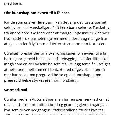
med barn.
Økt kunnskap om evnen til å få barn
For de som ønsker flere barn, kan det å få det første barnet
seint gjøre det vanskeligere å få flere barn seinere. Forskning
fra andre nordiske land viser at mange unge ikke er klar over
hvor raskt fruktbarheten synker med alderen og mange tror
at sjansen for å lykkes med IVF er større enn den faktisk er.
Utvalget foreslår derfor å øke kunnskapen om evnen til å få
barn og pregravid helse, og at forebygging av infertilitet skal
inngå som en del av folkehelsefeltet. I tillegg foreslår utvalget
at helsepersonell som er i kontakt med unge voksne bør få
mer kunnskap om pregravid helse og at kunnskapen om
pregravid helse styrkes gjennom forskning.
Særmerknad
Utvalgsmedlem Victoria Sparrman har en særmerknad om at
utvalget burde foretatt en bred og grundig gjennomgang av
hva som driver nedgangen i fødselstallene før det kan tas