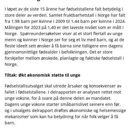
I løpet av de siste 15 årene har fødselstallene falt betydelig i
store deler av verden. Samlet fruktbarhetstall i Norge har falt
fra 1,98 barn per kvinne i 2009 til 1,44 barn per kvinne i 2024.
Målingen for 2023 på 1,40 er det laveste nivået som er målt i
Norge. Spørreundersøkelser viser at et stort flertall av unge
menn og kvinner i Norge ser for seg et liv med barn, og at de
fleste ideelt sett ønsker å få barna sine tidligere enn dagens
gjennomsnittlige fødealder i befolkningen. Det er store
forskjeller mellom ønskede, planlagte og faktiske fødselstall i
Norge.
Tiltak: Økt økonomisk støtte til unge
Fødselstallsutvalget skal utrede årsaker og konsekvenser av
fallet i fødselstallene. I delrapporten er analysen rettet mot
unge voksne, for å svare på denne delen av mandatet.
Dagens unge voksne starter småbarnslivet seinere enn før,
og i utvalgets delrapport drøftes økonomiske og helsemessige
mekanismer som kan ha betydning for når folk velger å få
barn.