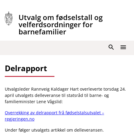
Hopp
til
Utvalg om fødselstall og
innhold
velferdsordninger for
barnefamilier
Søk
Meny
Delrapport
Utvalgsleder Rannveig Kaldager Hart overleverte torsdag 24.
april utvalgets delleveranse til statsråd til barne- og
familieminister Lene Vågslid:
Overrekking av delrapport frå fødselstalsutvalet –
regjeringen.no
Under følger utvalgets artikkel om delleveransen.