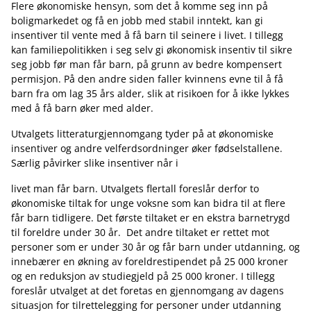
Flere økonomiske hensyn, som det å komme seg inn på
boligmarkedet og få en jobb med stabil inntekt, kan gi
insentiver til vente med å få barn til seinere i livet. I tillegg
kan familiepolitikken i seg selv gi økonomisk insentiv til sikre
seg jobb før man får barn, på grunn av bedre kompensert
permisjon. På den andre siden faller kvinnens evne til å få
barn fra om lag 35 års alder, slik at risikoen for å ikke lykkes
med å få barn øker med alder.
Utvalgets litteraturgjennomgang tyder på at økonomiske
insentiver og andre velferdsordninger øker fødselstallene.
Særlig påvirker slike insentiver når i
livet man får barn. Utvalgets flertall foreslår derfor to
økonomiske tiltak for unge voksne som kan bidra til at flere
får barn tidligere. Det første tiltaket er en ekstra barnetrygd
til foreldre under 30 år. Det andre tiltaket er rettet mot
personer som er under 30 år og får barn under utdanning, og
innebærer en økning av foreldrestipendet på 25 000 kroner
og en reduksjon av studiegjeld på 25 000 kroner. I tillegg
foreslår utvalget at det foretas en gjennomgang av dagens
situasjon for tilrettelegging for personer under utdanning