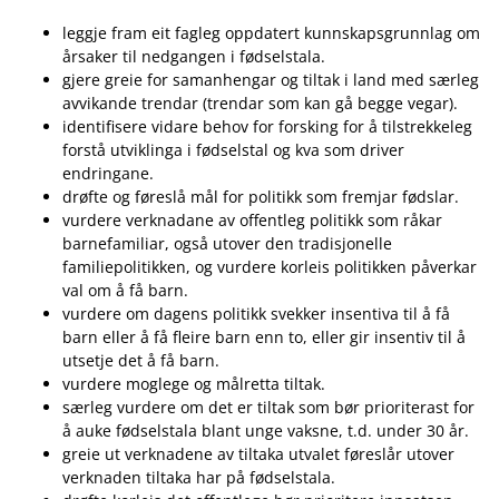
leggje fram eit fagleg oppdatert kunnskapsgrunnlag om
årsaker til nedgangen i fødselstala.
gjere greie for samanhengar og tiltak i land med særleg
avvikande trendar (trendar som kan gå begge vegar).
identifisere vidare behov for forsking for å tilstrekkeleg
forstå utviklinga i fødselstal og kva som driver
endringane.
drøfte og føreslå mål for politikk som fremjar fødslar.
vurdere verknadane av offentleg politikk som råkar
barnefamiliar, også utover den tradisjonelle
familiepolitikken, og vurdere korleis politikken påverkar
val om å få barn.
vurdere om dagens politikk svekker insentiva til å få
barn eller å få fleire barn enn to, eller gir insentiv til å
utsetje det å få barn.
vurdere moglege og målretta tiltak.
særleg vurdere om det er tiltak som bør prioriterast for
å auke fødselstala blant unge vaksne, t.d. under 30 år.
greie ut verknadene av tiltaka utvalet føreslår utover
verknaden tiltaka har på fødselstala.