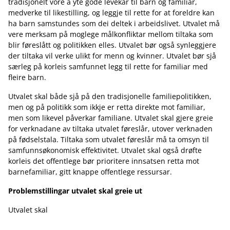
tradisjonelt vore å yte gode levekår til barn og familiar,
medverke til likestilling, og leggje til rette for at foreldre kan
ha barn samstundes som dei deltek i arbeidslivet. Utvalet må
vere merksam på moglege målkonfliktar mellom tiltaka som
blir føreslått og politikken elles. Utvalet bør også synleggjere
der tiltaka vil verke ulikt for menn og kvinner. Utvalet bør sjå
særleg på korleis samfunnet legg til rette for familiar med
fleire barn.
Utvalet skal både sjå på den tradisjonelle familiepolitikken,
men og på politikk som ikkje er retta direkte mot familiar,
men som likevel påverkar familiane. Utvalet skal gjere greie
for verknadane av tiltaka utvalet føreslår, utover verknaden
på fødselstala. Tiltaka som utvalet føreslår må ta omsyn til
samfunnsøkonomisk effektivitet. Utvalet skal også drøfte
korleis det offentlege bør prioritere innsatsen retta mot
barnefamiliar, gitt knappe offentlege ressursar.
Problemstillingar utvalet skal greie ut
Utvalet skal