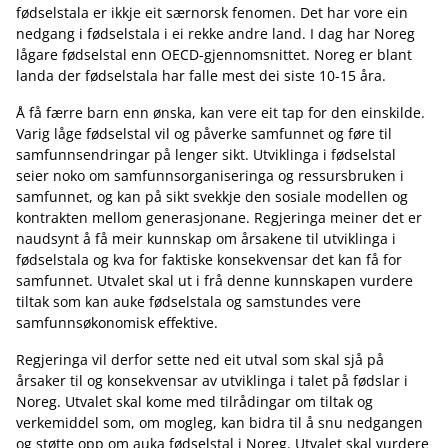
fødselstala er ikkje eit særnorsk fenomen. Det har vore ein
nedgang i fødselstala i ei rekke andre land. I dag har Noreg
lågare fødselstal enn OECD-gjennomsnittet. Noreg er blant
landa der fødselstala har falle mest dei siste 10-15 åra.
Å få færre barn enn ønska, kan vere eit tap for den einskilde.
Varig låge fødselstal vil og påverke samfunnet og føre til
samfunnsendringar på lenger sikt. Utviklinga i fødselstal
seier noko om samfunnsorganiseringa og ressursbruken i
samfunnet, og kan på sikt svekkje den sosiale modellen og
kontrakten mellom generasjonane. Regjeringa meiner det er
naudsynt å få meir kunnskap om årsakene til utviklinga i
fødselstala og kva for faktiske konsekvensar det kan få for
samfunnet. Utvalet skal ut i frå denne kunnskapen vurdere
tiltak som kan auke fødselstala og samstundes vere
samfunnsøkonomisk effektive.
Regjeringa vil derfor sette ned eit utval som skal sjå på
årsaker til og konsekvensar av utviklinga i talet på fødslar i
Noreg. Utvalet skal kome med tilrådingar om tiltak og
verkemiddel som, om mogleg, kan bidra til å snu nedgangen
og støtte opp om auka fødselstal i Noreg. Utvalet skal vurdere