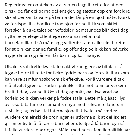
Regjeringa er oppteken av at staten legg til rette for at den
einskilde får dei barna dei ønskjer, og støtter opp om foreldre
slik at dei kan ta vare på barna dei får på ein god måte. Norsk
velferdspolitikk har ikkje tradisjon for politikk som aktivt
forsøker å auke talet barnefødslar. Samstundes blir det i dag
nytta betydelege offentlege ressursar retta mot
barnefamiliar. I så måte legg velferdsstaten allereie til rette
for at ein kan danne familie, og offentleg politikk kan påverke
avgjerda om og når ein får barn, og kor mange.
Utvalet skal drøfte kva staten aktivt kan gjere av tiltak for å
leggje betre til rette for fleire fødde barn og føreslå tiltak som
kan vere samfunnsøkonomisk effektive. For å vurdere tiltak,
må utvalet greie ut korleis politikk retta mot familiar verker i
breitt i dag, kva politikken i dag oppnår, og i kva grad og
korleis politikken verker på fødselstala. Dette må sjåast i lys
av resultata funne i samanlikninga med relevante land om
utvikling og fødselstal internasjonalt. Utvalet må særleg
vurdere om einskilde ordningar er utforma slik at dei isolert
gir insentiv til å få færre barn eller utsetje å få barn, og i så
tilfelle vurdere endringar. Målet med norsk familiepolitikk har