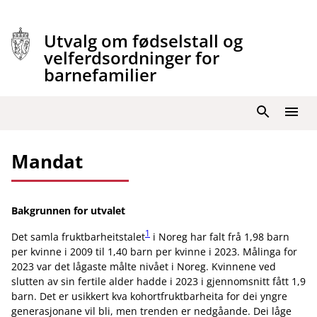
Hopp
til
Utvalg om fødselstall og
innhold
velferdsordninger for
barnefamilier
Søk
Meny
Mandat
Bakgrunnen for utvalet
1
Det samla fruktbarheitstalet
i Noreg har falt frå 1,98 barn
per kvinne i 2009 til 1,40 barn per kvinne i 2023. Målinga for
2023 var det lågaste målte nivået i Noreg. Kvinnene ved
slutten av sin fertile alder hadde i 2023 i gjennomsnitt fått 1,9
barn. Det er usikkert kva kohortfruktbarheita for dei yngre
generasjonane vil bli, men trenden er nedgåande. Dei låge