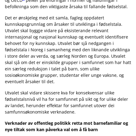
og OECD
peiker på endringar i normer og haldningar i
befolkninga som den viktigaste årsaka til fallande fødselstal.
Det er ønskjeleg med eit samla, fagleg oppdatert
kunnskapsgrunnlag om årsaker til utviklinga i fødselstala.
Utvalet skal byggje vidare på eksisterande relevant
internasjonal og nasjonal kunnskap og eventuelt identifisere
behovet for ny kunnskap. Utvalet bør sjå nedgangen i
fødselstala i Noreg i samanheng med den liknande utviklinga
i store deler av verda, og særleg Norden og Europa. Utvalet
skal sjå om det er einskilde grupper i samfunnet som har hatt
ein særleg reduksjon i talet på barn, som ulike
sosioøkonomiske grupper, studentar eller unge vaksne, og
eventuelt årsaker til det.
Utvalet skal vidare skissere kva for konsekvensar ulike
fødselstalsnivå vil ha for samfunnet på sikt og for ulike deler
av landet, herunder effektar for samfunnet utover dei
samfunnsøkonomiske verknadene.
Verknader av offentleg politikk retta mot barnefamiliar og
nye tiltak som kan påverka val om å få barn