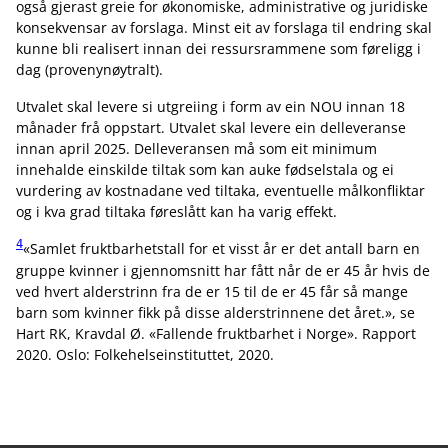
også gjerast greie for økonomiske, administrative og juridiske
konsekvensar av forslaga. Minst eit av forslaga til endring skal
kunne bli realisert innan dei ressursrammene som føreligg i
dag (provenynøytralt).
Utvalet skal levere si utgreiing i form av ein NOU innan 18
månader frå oppstart. Utvalet skal levere ein delleveranse
innan april 2025. Delleveransen må som eit minimum
innehalde einskilde tiltak som kan auke fødselstala og ei
vurdering av kostnadane ved tiltaka, eventuelle målkonfliktar
og i kva grad tiltaka føreslått kan ha varig effekt.
4
«Samlet fruktbarhetstall for et visst år er det antall barn en
gruppe kvinner i gjennomsnitt har fått når de er 45 år hvis de
ved hvert alderstrinn fra de er 15 til de er 45 får så mange
barn som kvinner fikk på disse alderstrinnene det året.», se
Hart RK, Kravdal Ø. «Fallende fruktbarhet i Norge». Rapport
2020. Oslo: Folkehelseinstituttet, 2020.