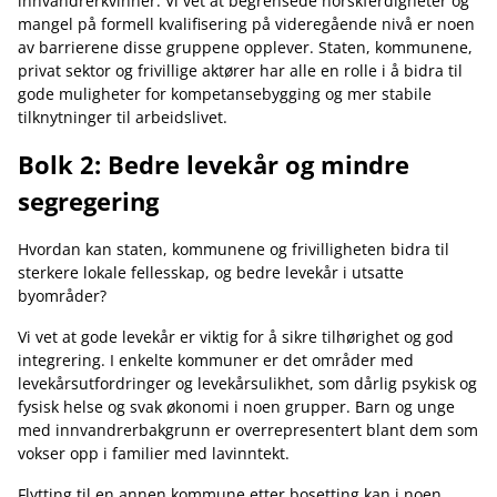
innvandrerkvinner. Vi vet at begrensede norskferdigheter og
mangel på formell kvalifisering på videregående nivå er noen
av barrierene disse gruppene opplever. Staten, kommunene,
privat sektor og frivillige aktører har alle en rolle i å bidra til
gode muligheter for kompetansebygging og mer stabile
tilknytninger til arbeidslivet.
Bolk 2: Bedre levekår og mindre
segregering
Hvordan kan staten, kommunene og frivilligheten bidra til
sterkere lokale fellesskap, og bedre levekår i utsatte
byområder?
Vi vet at gode levekår er viktig for å sikre tilhørighet og god
integrering. I enkelte kommuner er det områder med
levekårsutfordringer og levekårsulikhet, som dårlig psykisk og
fysisk helse og svak økonomi i noen grupper. Barn og unge
med innvandrerbakgrunn er overrepresentert blant dem som
vokser opp i familier med lavinntekt.
Flytting til en annen kommune etter bosetting kan i noen