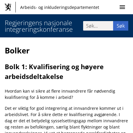
Hopp
Meny
Arbeids- og inkluderingsdepartementet
til
innhold
Regjeringens nasjonale
Søk
Søk
integreringskonferanse
etter:
Bolker
Bolk 1: Kvalifisering og høyere
arbeidsdeltakelse
Hvordan kan vi sikre at flere innvandrere får nødvendig
kvalifisering for å komme i arbeid?
Det er viktig for god integrering at innvandrere kommer ut i
arbeidslivet. For å sikre dette er kvalifisering avgjørende. I
dag er det et betydelig sysselsettingsgap mellom innvandrere
og resten av befolkingen, særlig blant flyktninger og blant