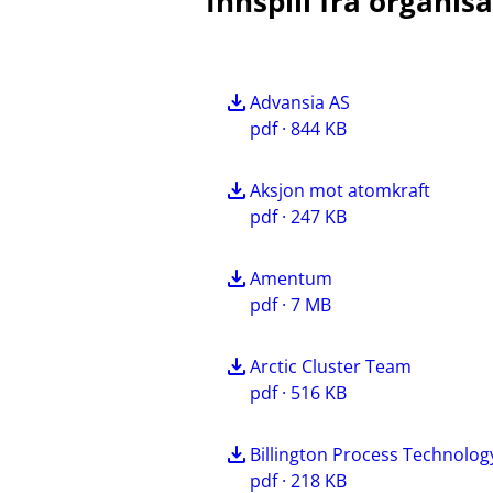
Innspill fra organis
Advansia AS
pdf · 844 KB
Aksjon mot atomkraft
pdf · 247 KB
Amentum
pdf · 7 MB
Arctic Cluster Team
pdf · 516 KB
Billington Process Technolog
pdf · 218 KB