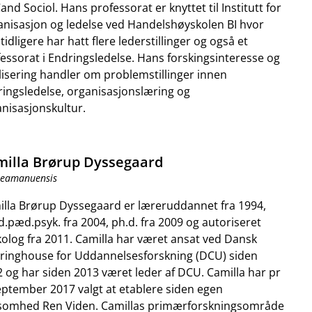
and Sociol. Hans professorat er knyttet til Institutt for
nisasjon og ledelse ved Handelshøyskolen BI hvor
tidligere har hatt flere lederstillinger og også et
essorat i Endringsledelse. Hans forskingsinteresse og
isering handler om problemstillinger innen
ingsledelse, organisasjonslæring og
nisasjonskultur.
illa Brørup Dyssegaard
teamanuensis
lla Brørup Dyssegaard er læreruddannet fra 1994,
.pæd.psyk. fra 2004, ph.d. fra 2009 og autoriseret
olog fra 2011. Camilla har været ansat ved Dansk
aringhouse for Uddannelsesforskning (DCU) siden
 og har siden 2013 været leder af DCU. Camilla har pr
eptember 2017 valgt at etablere siden egen
ksomhed Ren Viden. Camillas primærforskningsområde