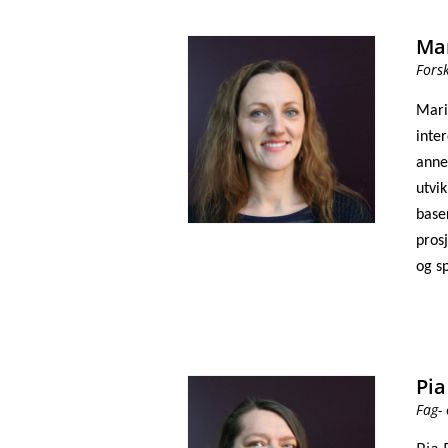
Ma
Fors
Mari
inter
anne
utvi
base
pros
og sp
Pia
Fag- 