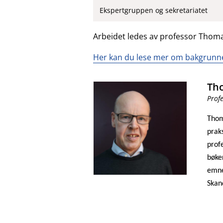
Ekspertgruppen og sekretariatet
Arbeidet ledes av professor Thoma
Her kan du lese mer om bakgrunne
Th
Prof
Thom
prak
prof
bøke
emne
Skan