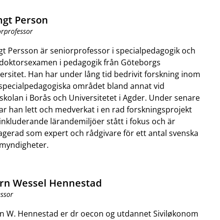
ngt Person
orprofessor
t Persson är seniorprofessor i specialpedagogik och
 doktorsexamen i pedagogik från Göteborgs
ersitet. Han har under lång tid bedrivit forskning inom
specialpedagogiska området bland annat vid
kolan i Borås och Universitetet i Agder. Under senare
ar han lett och medverkat i en rad forskningsprojekt
inkluderande lärandemiljöer stått i fokus och är
gerad som expert och rådgivare för ett antal svenska
lmyndigheter.
ørn Wessel Hennestad
essor
rn W. Hennestad er dr oecon og utdannet Siviløkonom