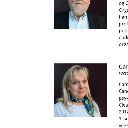
og C
Orga
han 
prof
publ
endr
orga
Cam
Førs
Cami
Cand
psyk
Cle
2012
1. s
vir