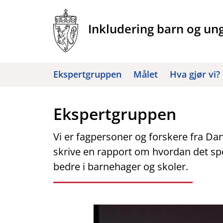
Hopp
til
Inkludering barn og un
innhold
Ekspertgruppen
Målet
Hva gjør vi?
Ekspertgruppen
Vi er fagpersoner og forskere fra Da
skrive en rapport om hvordan det spe
bedre i barnehager og skoler.