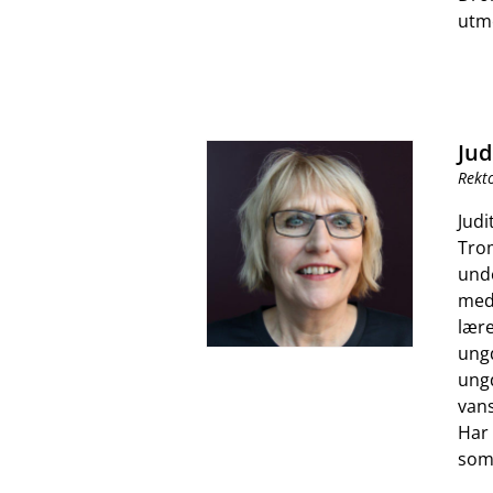
utme
Jud
Rekt
Judi
Trom
und
med
lære
ungd
ungd
van
Har 
som 