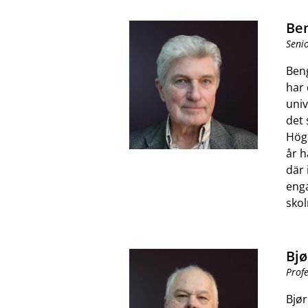
Be
Seni
Beng
har
univ
det 
Högs
år h
där 
enga
sko
Bj
Prof
Bjø