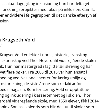
pecialpædagogik og inklusion og hun har deltaget i
e forskningsprojekter med fokus på inklusion. Camilla
er endvidere i følgegruppen til det danske eftersyn af
usion.
n Kragseth Vold
or
 Kragset Vold er lektor i norsk, historie, fransk og
iekunnskap ved Thor Heyerdahl videregående skole i
ik. Hun har mastergrad i faglitterær skriving og har
vet flere bøker. Fra 2005 til 2015 var hun ansatt i
ped og ved Nasjonalt senter for læringsmiljø og
rdsforskning, de siste årene som redaktør for
peds magasin: Rom for læring. Vold er opptatt av
ng og inkludering i klasserommet og i skolen. Thor
rdahl videregående skole, med 1650 elever, fikk i 2014
ning Sonjas skolepris som blir delt ut til skoler som