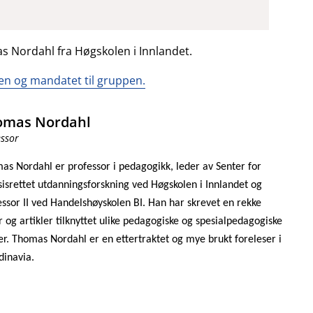
s Nordahl fra Høgskolen i Innlandet.
n og mandatet til gruppen.
omas Nordahl
essor
as Nordahl er professor i pedagogikk, leder av Senter for
sisrettet utdanningsforskning ved Høgskolen i Innlandet og
essor II ved Handelshøyskolen BI. Han har skrevet en rekke
r og artikler tilknyttet ulike pedagogiske og spesialpedagogiske
r. Thomas Nordahl er en ettertraktet og mye brukt foreleser i
dinavia.