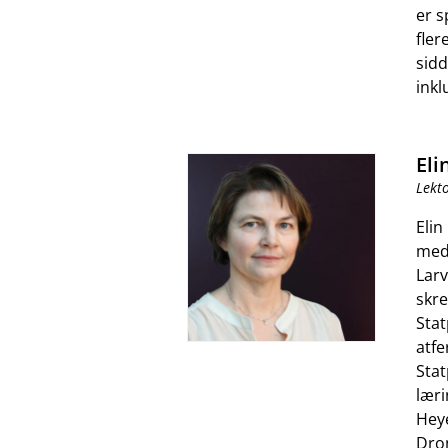
er s
fler
sidd
inkl
Eli
Lekt
Elin
med
Larv
skre
Stat
atfe
Stat
læri
Heye
Dron