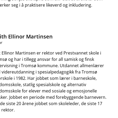
rker seg i å praktisere likeverd og inkludering.
ith Ellinor Martinsen
or
t Ellinor Martinsen er rektor ved Prestvannet skole i
sø og har i tillegg ansvar for all samisk og finsk
ervisning i Tromsø kommune. Utdannet allmenlærer
 videreutdanning i spesialpedagogikk fra Tromsø
rskole i 1982. Har jobbet som lærer i barneskole,
omsskole, statlig spesialskole og alternativ
omsskole for elever med sosiale og emosjonelle
sker. Jobbet en periode med forebyggende barnevern.
de siste 20 årene jobbet som skoleleder, de siste 17
rektor.