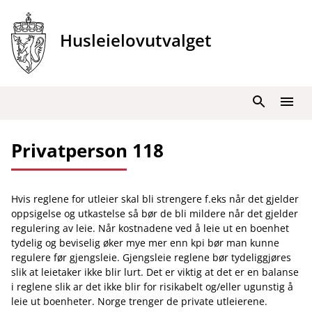
Hopp
til
Husleielovutvalget
innhold
Søk
Meny
Privatperson 118
Hvis reglene for utleier skal bli strengere f.eks når det gjelder
oppsigelse og utkastelse så bør de bli mildere når det gjelder
regulering av leie. Når kostnadene ved å leie ut en boenhet
tydelig og beviselig øker mye mer enn kpi bør man kunne
regulere før gjengsleie. Gjengsleie reglene bør tydeliggjøres
slik at leietaker ikke blir lurt. Det er viktig at det er en balanse
i reglene slik ar det ikke blir for risikabelt og/eller ugunstig å
leie ut boenheter. Norge trenger de private utleierene.