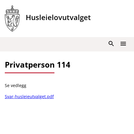
Hopp
til
Husleielovutvalget
innhold
Søk
Meny
Privatperson 114
Se vedlegg
Svar-husleieutvalget.pdf