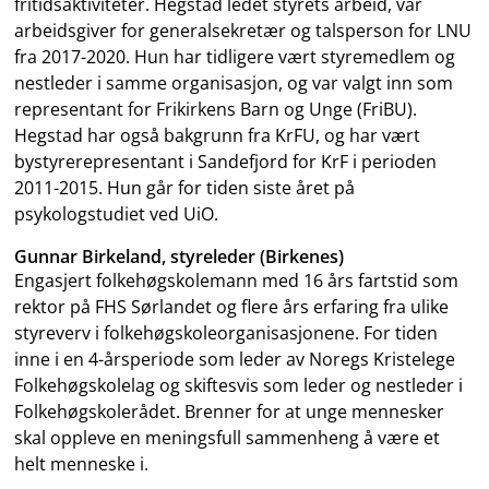
fritidsaktiviteter. Hegstad ledet styrets arbeid, var
arbeidsgiver for generalsekretær og talsperson for LNU
fra 2017-2020. Hun har tidligere vært styremedlem og
nestleder i samme organisasjon, og var valgt inn som
representant for Frikirkens Barn og Unge (FriBU).
Hegstad har også bakgrunn fra KrFU, og har vært
bystyrerepresentant i Sandefjord for KrF i perioden
2011-2015. Hun går for tiden siste året på
psykologstudiet ved UiO.
Gunnar Birkeland, styreleder (Birkenes)
Engasjert folkehøgskolemann med 16 års fartstid som
rektor på FHS Sørlandet og flere års erfaring fra ulike
styreverv i folkehøgskoleorganisasjonene. For tiden
inne i en 4-årsperiode som leder av Noregs Kristelege
Folkehøgskolelag og skiftesvis som leder og nestleder i
Folkehøgskolerådet. Brenner for at unge mennesker
skal oppleve en meningsfull sammenheng å være et
helt menneske i.