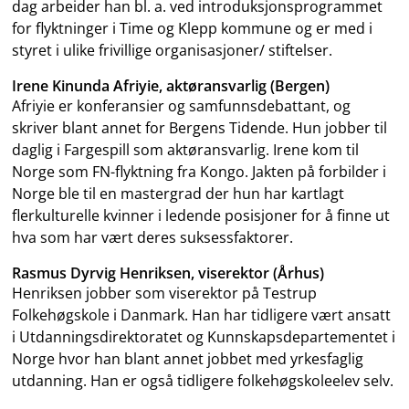
dag arbeider han bl. a. ved introduksjonsprogrammet
for flyktninger i Time og Klepp kommune og er med i
styret i ulike frivillige organisasjoner/ stiftelser.
Irene Kinunda Afriyie, aktøransvarlig (Bergen)
Afriyie er konferansier og samfunnsdebattant, og
skriver blant annet for Bergens Tidende. Hun jobber til
daglig i Fargespill som aktøransvarlig. Irene kom til
Norge som FN-flyktning fra Kongo. Jakten på forbilder i
Norge ble til en mastergrad der hun har kartlagt
flerkulturelle kvinner i ledende posisjoner for å finne ut
hva som har vært deres suksessfaktorer.
Rasmus Dyrvig Henriksen, viserektor (Århus)
Henriksen jobber som viserektor på Testrup
Folkehøgskole i Danmark. Han har tidligere vært ansatt
i Utdanningsdirektoratet og Kunnskapsdepartementet i
Norge hvor han blant annet jobbet med yrkesfaglig
utdanning. Han er også tidligere folkehøgskoleelev selv.