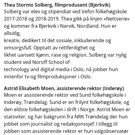
Thea Stormo Solberg, filmprodusent (Bjerkvik)
Solberg var elev og stipendiat ved Vefsn folkehøgskole
2017-2018 og 2018-2019. Thea gikk på linjen «Nettserie»
og kommer fra Bjerkvik i Narvik, Nordland. Hun er
allsidig,
kreativ, dedikert til det sosiale, inkluderende og
omsorgsfull. Opptatt av rettferdighet og
likhet uansett kjønn, rase og religion. Solberg var nylig
student ved Noroff School of
technology and digital media i Oslo, nå jobber hun
innenfor tv-og filmproduksjoner i Oslo.
Astrid Elisabeth Moen, assisterende rektor (Inderøy)
Moen er assisterende rektor ved Sund folkehøgskole i
Inderøy, Trøndelag. Sund er en frilynt folkehøgskole, og
den eldste folkehøgskolen i drift i Norge. Astrid Moen er
statsviter, og har bakgrunn fra NRK Trøndelag der hun
jobbet som journalist og redaksjonssjef. I tillegg til
jobben som assisterende rektor er hun valgobservatør