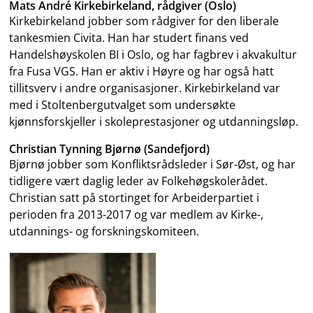
Mats André Kirkebirkeland, rådgiver (Oslo)
Kirkebirkeland jobber som rådgiver for den liberale
tankesmien Civita. Han har studert finans ved
Handelshøyskolen BI i Oslo, og har fagbrev i akvakultur
fra Fusa VGS. Han er aktiv i Høyre og har også hatt
tillitsverv i andre organisasjoner. Kirkebirkeland var
med i Stoltenbergutvalget som undersøkte
kjønnsforskjeller i skoleprestasjoner og utdanningsløp.
Christian Tynning Bjørnø (Sandefjord)
Bjørnø jobber som Konfliktsrådsleder i Sør-Øst, og har
tidligere vært daglig leder av Folkehøgskolerådet.
Christian satt på stortinget for Arbeiderpartiet i
perioden fra 2013-2017 og var medlem av Kirke-,
utdannings- og forskningskomiteen.