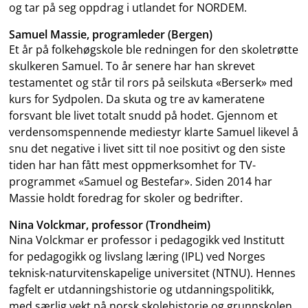
og tar på seg oppdrag i utlandet for NORDEM.
Samuel Massie, programleder (Bergen)
Et år på folkehøgskole ble redningen for den skoletrøtte
skulkeren Samuel. To år senere har han skrevet
testamentet og står til rors på seilskuta «Berserk» med
kurs for Sydpolen. Da skuta og tre av kameratene
forsvant ble livet totalt snudd på hodet. Gjennom et
verdensomspennende mediestyr klarte Samuel likevel å
snu det negative i livet sitt til noe positivt og den siste
tiden har han fått mest oppmerksomhet for TV-
programmet «Samuel og Bestefar». Siden 2014 har
Massie holdt foredrag for skoler og bedrifter.
Nina Volckmar, professor (Trondheim)
Nina Volckmar er professor i pedagogikk ved Institutt
for pedagogikk og livslang læring (IPL) ved Norges
teknisk-naturvitenskapelige universitet (NTNU). Hennes
fagfelt er utdanningshistorie og utdanningspolitikk,
med særlig vekt på norsk skolehistorie og grunnskolen