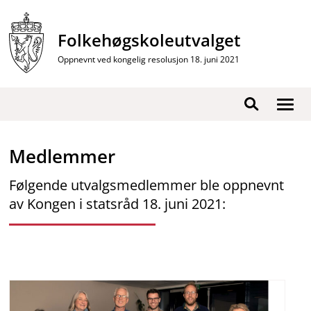
Hopp
til
Folkehøgskoleutvalget
innhold
Oppnevnt ved kongelig resolusjon 18. juni 2021
Vis
Søk
/
skjul
Medlemmer
men
Følgende utvalgsmedlemmer ble oppnevnt
av Kongen i statsråd 18. juni 2021: