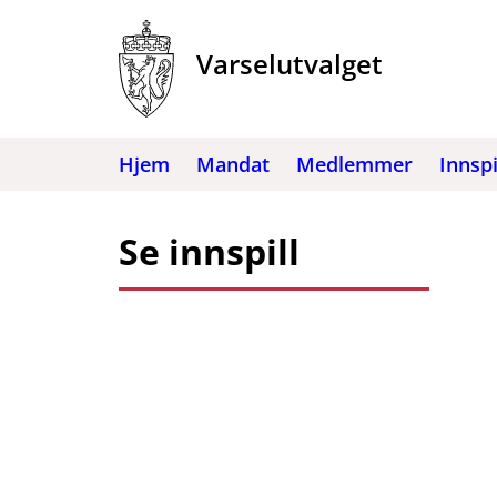
Hopp
til
Varselutvalget
innhold
Hjem
Mandat
Medlemmer
Innspi
Se innspill