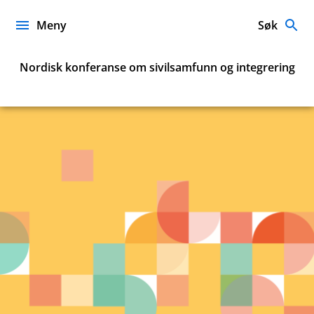
Hopp
til
Meny
Søk
innhold
Nordisk konferanse om sivilsamfunn og integrering
Sivilsamfunn
og
inkludering
i
Norden