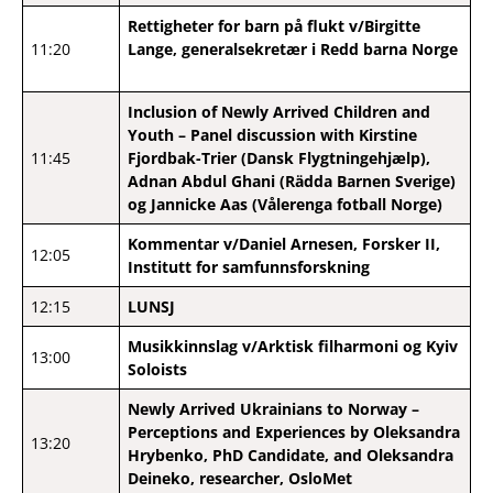
Rettigheter for barn på flukt v/Birgitte
11:20
Lange, generalsekretær i Redd barna Norge
Inclusion of Newly Arrived Children and
Youth –
Panel discussion with Kirstine
11:45
Fjordbak-Trier (Dansk Flygtningehjælp),
Adnan Abdul Ghani (Rädda Barnen Sverige)
og Jannicke Aas (Vålerenga fotball Norge)
Kommentar v/Daniel Arnesen, Forsker II,
12:05
Institutt for samfunnsforskning
12:15
LUNSJ
Musikkinnslag v/Arktisk filharmoni og Kyiv
13:00
Soloists
Newly Arrived Ukrainians to Norway –
Perceptions and Experiences by Oleksandra
13:20
Hrybenko, PhD Candidate, and Oleksandra
Deineko, researcher, OsloMet