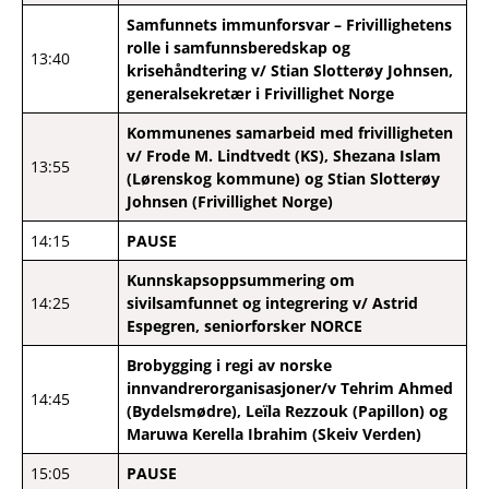
Samfunnets immunforsvar – Frivillighetens
rolle i samfunnsberedskap og
13:40
krisehåndtering v/ Stian Slotterøy Johnsen,
generalsekretær i Frivillighet Norge
Kommunenes samarbeid med frivilligheten
v/ Frode M. Lindtvedt (KS), Shezana Islam
13:55
(Lørenskog kommune
) og Stian Slotterøy
Johnsen (Frivillighet Norge)
14:15
PAUSE
Kunnskapsoppsummering om
14:25
sivilsamfunnet og integrering v/ Astrid
Espegren, seniorforsker NORCE
Brobygging i regi av norske
innvandrerorganisasjoner/v Tehrim Ahmed
14:45
(Bydelsmødre), Leïla Rezzouk (Papillon) og
Maruwa Kerella Ibrahim (Skeiv Verden)
15:05
PAUSE