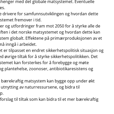
enger med det globale matsystemet. Eventuelle
es.
le drivere for samfunnsutviklingen og hvordan dette
stemet fremover i tid.
r og utfordringer fram mot 2050 for å styrke alle de
ften i det norske matsystemet og hvordan dette kan
system globalt. Effektene på primærproduksjonen av et
å inngå i arbeidet.
er tilpasset en endret sikkerhetspolitisk situasjon og
vrige tiltak for å styrke sikkerhetspolitikken. Det
stemet kan forsterkes for å forebygge og møte
 og plantehelse, zoonoser, antibiotikaresistens og
er bærekraftig matsystem kan bygge opp under økt
utnytting av naturressursene, og bidra til
p.
slag til tiltak som kan bidra til et mer bærekraftig