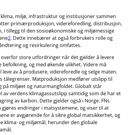
klima, miljø, infrastruktur og institusjoner sammen
tter primærproduksjon, videreforedling, distribusjon,
, i tillegg til den sosioøkonomiske og miljømessige
sene
2
. Dette innebærer at også forbrukers rolle og
shåndtering og resirkulering omfattes.
overfor store utfordringer når det gjelder å levere
e befolkning, og med økende ulikhet. Videre må
al leve av å produsere, videreforedle og selge maten.
s tålegrenser. Matproduksjon medfører utslipp til
g på miljøet og naturmangfoldet. Globalt står
l av verdens klimagassutslipp samtidig som de har et
agring av karbon. Dette gjelder også i Norge. FNs
 gjøres endringer i matsystemene, og viser til at
ene er avgjørende for å sikre global matsikkerhet, og
le klima- og miljømål, herunder den globale
mamål.