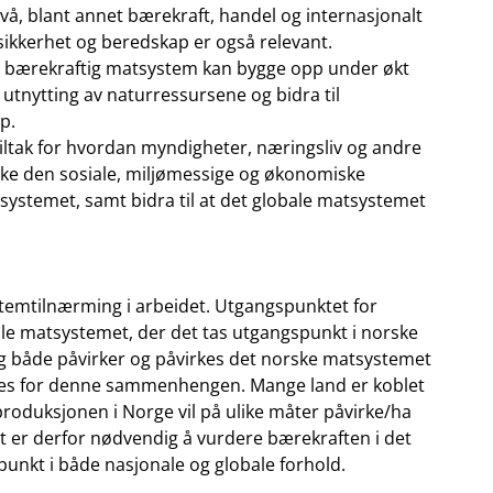
ivå, blant annet bærekraft, handel og internasjonalt
sikkerhet og beredskap er også relevant.
er bærekraftig matsystem kan bygge opp under økt
utnytting av naturressursene og bidra til
p.
 tiltak for hvordan myndigheter, næringsliv og andre
yrke den sosiale, miljømessige og økonomiske
systemet, samt bidra til at det globale matsystemet
ystemtilnærming i arbeidet. Utgangspunktet for
le matsystemet, der det tas utgangspunkt i norske
ig både påvirker og påvirkes det norske matsystemet
øres for denne sammenhengen. Mange land er koblet
duksjonen i Norge vil på ulike måter påvirke/ha
t er derfor nødvendig å vurdere bærekraften i det
nkt i både nasjonale og globale forhold.