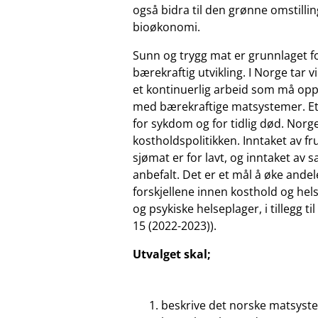
også bidra til den grønne omstill
bioøkonomi.
Sunn og trygg mat er grunnlaget for
bærekraftig utvikling. I Norge tar 
et kontinuerlig arbeid som må oppr
med bærekraftige matsystemer. Et u
for sykdom og for tidlig død. Norge
kostholdspolitikken. Inntaket av f
sjømat er for lavt, og inntaket av sa
anbefalt. Det er et mål å øke ande
forskjellene innen kosthold og he
og psykiske helseplager, i tillegg ti
15 (2022-2023)).
Utvalget skal;
beskrive det norske matsyste