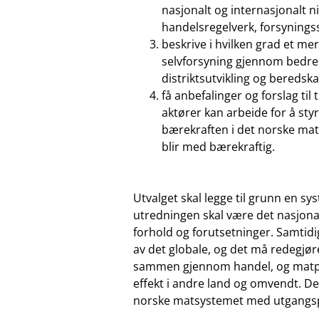
nasjonalt og internasjonalt n
handelsregelverk, forsynings
beskrive i hvilken grad et m
selvforsyning gjennom bedre 
distriktsutvikling og beredska
få anbefalinger og forslag til
aktører kan arbeide for å st
bærekraften i det norske mat
blir med bærekraftig.
Utvalget skal legge til grunn en s
utredningen skal være det nasjona
forhold og forutsetninger. Samtid
av det globale, og det må redegj
sammen gjennom handel, og matpro
effekt i andre land og omvendt. De
norske matsystemet med utgangspu