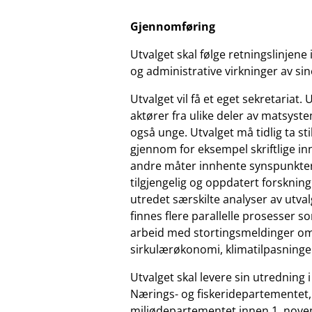
Gjennomføring
Utvalget skal følge retningslinje
og administrative virkninger av sin
Utvalget vil få et eget sekretariat. 
aktører fra ulike deler av matsyst
også unge. Utvalget må tidlig ta sti
gjennom for eksempel skriftlige in
andre måter innhente synspunkter 
tilgjengelig og oppdatert forsknin
utredet særskilte analyser av utva
finnes flere parallelle prosesser 
arbeid med stortingsmeldinger om 
sirkulærøkonomi, klimatilpasninger
Utvalget skal levere sin utredning
Nærings- og fiskeridepartementet
miljødepartementet innen 1. nove