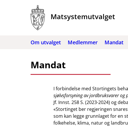
Hopp
til
Matsystemutvalget
innhold
Om utvalget
Medlemmer
Mandat
Mandat
I forbindelse med Stortingets beha
sjølvsforsyning av jordbruksvarer og 
Jf. Innst. 258 S. (2023-2024) og deba
«Stortinget ber regjeringen snares
som kan legge grunnlaget for en 
folkehelse, klima, natur og landbr