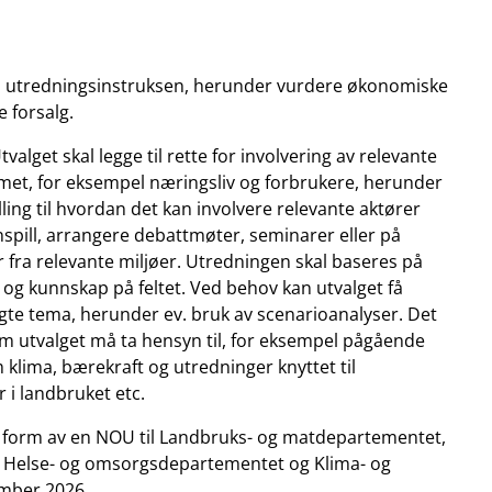
ne i utredningsinstruksen, herunder vurdere økonomiske
e forsalg.
Utvalget skal legge til rette for involvering av relevante
emet, for eksempel næringsliv og forbrukere, herunder
lling til hvordan det kan involvere relevante aktører
nspill, arrangere debattmøter, seminarer eller på
fra relevante miljøer. Utredningen skal baseres på
g og kunnskap på feltet. Ved behov kan utvalget få
lgte tema, herunder ev. bruk av scenarioanalyser. Det
som utvalget må ta hensyn til, for eksempel pågående
klima, bærekraft og utredninger knyttet til
 i landbruket etc.
 i form av en NOU til Landbruks- og matdepartementet,
, Helse- og omsorgsdepartementet og Klima- og
mber 2026.