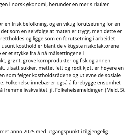
ingen i norsk økonomi, herunder en mer sirkulær
 en frisk befolkning, og en viktig forutsetning for en
vi det som en selvfølge at maten er trygg, men dette er
ettholdes og ligge som en forutsetning i arbeidet
sunt kosthold er blant de viktigste risikofaktorene
 er et stykke fra å nå målsettingene i
rukt, grønt, grove kornprodukter og fisk og annen
lt, tilsatt sukker, mettet fett og rødt kjøtt er høyere en
len som følger kostholdsrådene og utjevne de sosiale
lse. Folkehelse innebærer også å forebygge ensomhet
l å fremme livskvalitet, jf. Folkehelsemeldingen (Meld. St
met anno 2025 med utgangspunkt i tilgjengelig