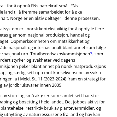
alt for å oppnå FNs bærekraftsmål. FNs
e land til å fremme samarbeidet for å øke
alt. Norge er en aktiv deltager i denne prosessen.
system er i norsk kontekst viktig for å oppfylle flere
etas gjennom nasjonal produksjon, handel og
nlaget. Oppmerksomheten om matsikkerhet og
åde nasjonalt og internasjonalt blant annet som følge
ternasjonal uro. Totalberedsakpskommisjonen
3
, som
vurdert styrker og svakheter ved dagens
misjonen peker blant annet på norsk matproduksjons
ap, og særlig sett opp mot konsekvensene av svikt i
ngen la i Meld. St. 11 (2023-2024) fram en strategi for
ng av jordbruksvarer innen 2035.
 av store og små aktører som samlet sett har stor
kaping og bosetting i hele landet. Det jobbes aktivt for
plantehelse, restriktiv bruk av plantevernmidler, og
ig utnytting av naturressursene fra land og hav kan