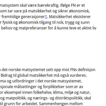
 matsystem skal være bærekraftig. Ifølge FN er et
om tar vare på matsikkerhet og sikrer økonomisk,
r fremtidige generasjoner
1
. Matsikkerhet eksisterer
ar fysisk og økonomisk tilgang til nok, trygg og sunn
hov og matpreferanser for å kunne leve et aktivt liv
m det norske matsystemet sett opp mot FNs definisjon
 Bidrag til global matsikkerhet må også vurderes.
emma og utfordringer i det norske matsystemet.
sjonale målsettinger og forpliktelser som er av
r eksempel innen folkehelse, klima, miljø og natur,
 og matpolitikk, og nærings- og distriktspolitikk, skal
til grunn for arbeidet. Sammenhengen mellom