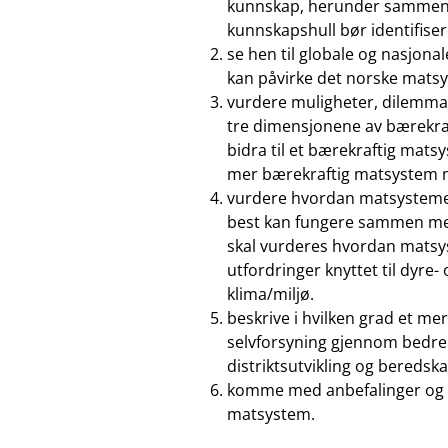
kunnskap, herunder sammenh
kunnskapshull bør identifiser
se hen til globale og nasjona
kan påvirke det norske matsy
vurdere muligheter, dilemmae
tre dimensjonene av bærekra
bidra til et bærekraftig mat
mer bærekraftig matsystem m
vurdere hvordan matsystemet 
best kan fungere sammen med ø
skal vurderes hvordan matsy
utfordringer knyttet til dyre-
klima/miljø.
beskrive i hvilken grad et m
selvforsyning gjennom bedre 
distriktsutvikling og beredska
komme med anbefalinger og for
matsystem.