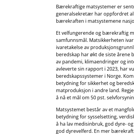
Bærekraftige matsystemer er sentr
generalsekretær har oppfordret all
bærekraften i matsystemene nasjon
Et velfungerende og bærekraftig mat
samfunnsmål. Matsikkerheten ivar
ivaretakelse av produksjonsgrun
beredskap har økt de siste årene b
av pandemi, klimaendringer og in
avleverte sin rapport i 2023, har 
beredskapssystemer i Norge. Kom
betydning for sikkerhet og beredsk
matproduksjon i andre land. Regjeri
å nå et mål om 50 pst. selvforsyni
Matsystemet består av et mangfold
betydning for sysselsetting, verdis
å ha lav medisinbruk, god dyre- og 
god dyrevelferd. En mer bærekraft