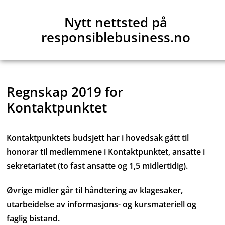
Hopp
Nytt nettsted på
til
responsiblebusiness.no
innhold
Du er her:
Hjem
Regnskap 2019 for
Kontaktpunktet
Kontaktpunktets budsjett har i hovedsak gått til
honorar til medlemmene i Kontaktpunktet, ansatte i
sekretariatet (to fast ansatte og 1,5 midlertidig).
Øvrige midler går til håndtering av klagesaker,
utarbeidelse av informasjons- og kursmateriell og
faglig bistand.