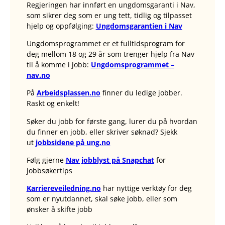
Regjeringen har innført en ungdomsgaranti i Nav,
som sikrer deg som er ung tett, tidlig og tilpasset
hjelp og oppfølging:
Ungdomsgarantien i Nav
Ungdomsprogrammet er et fulltidsprogram for
deg mellom 18 og 29 år som trenger hjelp fra Nav
til å komme i jobb:
Ungdomsprogrammet –
nav.no
På
Arbeidsplassen.no
finner du ledige jobber.
Raskt og enkelt!
Søker du jobb for første gang, lurer du på hvordan
du finner en jobb, eller skriver søknad? Sjekk
ut
jobbsidene på ung.no
Følg gjerne
Nav jobblyst på Snapchat
for
jobbsøkertips
Karriereveiledning.no
har nyttige verktøy for deg
som er nyutdannet, skal søke jobb, eller som
ønsker å skifte jobb