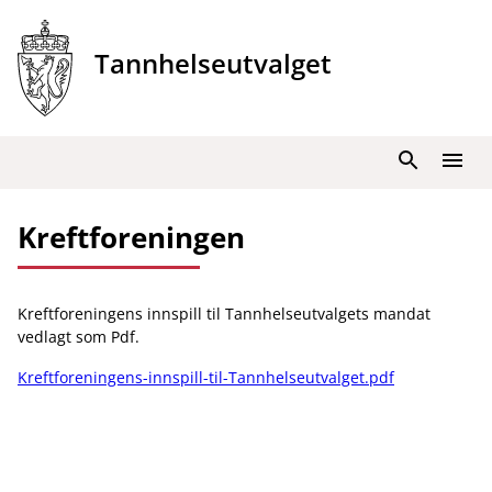
Hopp
til
Tannhelseutvalget
innhold
Søk
Meny
Kreftforeningen
Kreftforeningens innspill til Tannhelseutvalgets mandat
vedlagt som Pdf.
Kreftforeningens-innspill-til-Tannhelseutvalget.pdf