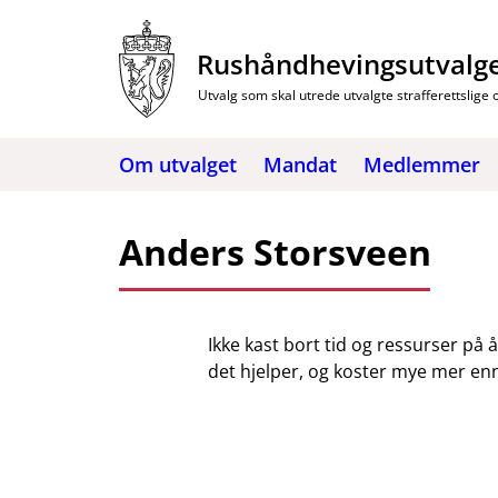
Hopp
til
Rushåndhevingsutvalg
innhold
Utvalg som skal utrede utvalgte strafferettslige
Om utvalget
Mandat
Medlemmer
Anders Storsveen
Ikke kast bort tid og ressurser på 
det hjelper, og koster mye mer enn