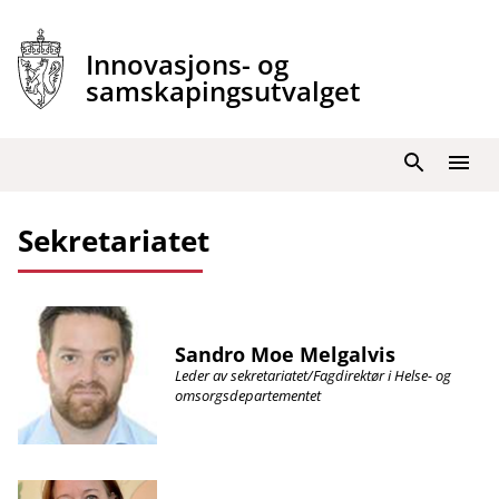
Hopp
til
Innovasjons- og
innhold
samskapingsutvalget
Søk
Meny
Sekretariatet
Sandro Moe Melgalvis
Leder av sekretariatet/Fagdirektør i Helse- og
omsorgsdepartementet