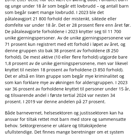
og unge under 18 år som begår ett lovbrudd – og antall barn
som begår svært mange lovbrudd. I 2023 ble det
påtaleavgjort 21 800 forhold der mistenkt, siktede eller
domfelte var under 18 år. Det er 28 prosent flere enn året før.
De påtaleavgjorte forholdene i 2023 knytter seg til 11 700
unike gjerningspersoner. Av de unike gjerningspersonene var
71 prosent kun registrert med ett forhold i løpet av året, og
denne gruppen sto bak 38 prosent av forholdene (8 250
forhold). De mest aktive (10 eller flere forhold) utgjorde bare
1,8 prosent av de unike gjerningspersonene, men var likevel
knyttet til nesten 18 prosent av forholdene (3 850 forhold).
Det er altså en liten gruppe som begår mye kriminalitet og
som kan forklare mye av økningen for aldersgruppen. I 2023
var 36 prosent av forholdene knyttet til personer under 15 år,
og tilsvarende andel i første tertial 2024 var nesten 34
prosent. I 2019 var denne andelen på 27 prosent.
Både barnevernet, helsesektoren og justissektoren kan ha
ansvar for tiltak rettet mot barn med store og sammensatte
behov. Sektorgrensene er uklare og tiltakskjedene
ufullstendige. Det finnes mange beretninger om et system