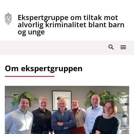
Hopp
til
Ekspertgruppe om tiltak mot
innhold
alvorlig kriminalitet blant barn
og unge
Søk
Meny
Om ekspertgruppen