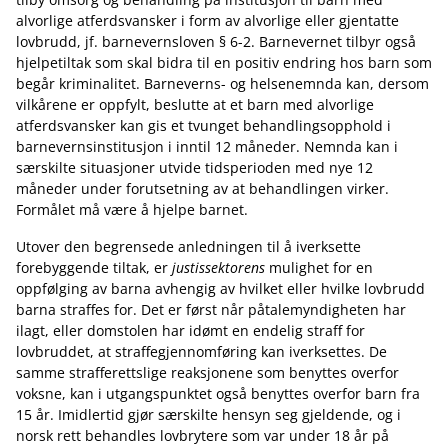
alvorlige atferdsvansker i form av alvorlige eller gjentatte
lovbrudd, jf. barnevernsloven § 6-2. Barnevernet tilbyr også
hjelpetiltak som skal bidra til en positiv endring hos barn som
begår kriminalitet. Barneverns- og helsenemnda kan, dersom
vilkårene er oppfylt, beslutte at et barn med alvorlige
atferdsvansker kan gis et tvunget behandlingsopphold i
barnevernsinstitusjon i inntil 12 måneder. Nemnda kan i
særskilte situasjoner utvide tidsperioden med nye 12
måneder under forutsetning av at behandlingen virker.
Formålet må være å hjelpe barnet.
Utover den begrensede anledningen til å iverksette
forebyggende tiltak, er
justissektorens
mulighet for en
oppfølging av barna avhengig av hvilket eller hvilke lovbrudd
barna straffes for. Det er først når påtalemyndigheten har
ilagt, eller domstolen har idømt en endelig straff for
lovbruddet, at straffegjennomføring kan iverksettes. De
samme strafferettslige reaksjonene som benyttes overfor
voksne, kan i utgangspunktet også benyttes overfor barn fra
15 år. Imidlertid gjør særskilte hensyn seg gjeldende, og i
norsk rett behandles lovbrytere som var under 18 år på