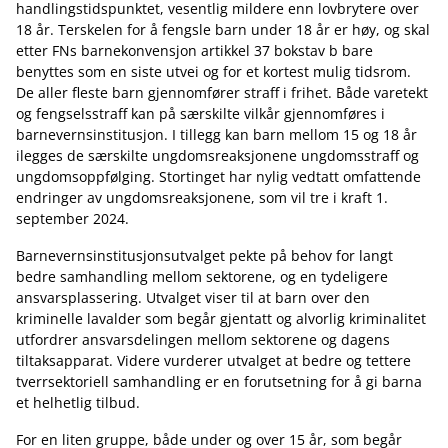
handlingstidspunktet, vesentlig mildere enn lovbrytere over
18 år. Terskelen for å fengsle barn under 18 år er høy, og skal
etter FNs barnekonvensjon artikkel 37 bokstav b bare
benyttes som en siste utvei og for et kortest mulig tidsrom.
De aller fleste barn gjennomfører straff i frihet. Både varetekt
og fengselsstraff kan på særskilte vilkår gjennomføres i
barnevernsinstitusjon. I tillegg kan barn mellom 15 og 18 år
ilegges de særskilte ungdomsreaksjonene ungdomsstraff og
ungdomsoppfølging. Stortinget har nylig vedtatt omfattende
endringer av ungdomsreaksjonene, som vil tre i kraft 1.
september 2024.
Barnevernsinstitusjonsutvalget pekte på behov for langt
bedre samhandling mellom sektorene, og en tydeligere
ansvarsplassering. Utvalget viser til at barn over den
kriminelle lavalder som begår gjentatt og alvorlig kriminalitet
utfordrer ansvarsdelingen mellom sektorene og dagens
tiltaksapparat. Videre vurderer utvalget at bedre og tettere
tverrsektoriell samhandling er en forutsetning for å gi barna
et helhetlig tilbud.
For en liten gruppe, både under og over 15 år, som begår