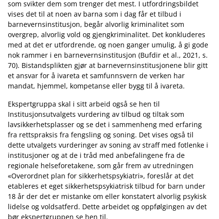
som svikter dem som trenger det mest. I utfordringsbildet
vises det til at noen av barna som i dag får et tilbud i
barnevernsinstitusjon, begår alvorlig kriminalitet som
overgrep, alvorlig vold og gjengkriminalitet. Det konkluderes
med at det er utfordrende, og noen ganger umulig, å gi gode
nok rammer i en barnevernsinstitusjon (Bufdir et al., 2021, s.
70). Bistandsplikten gjør at barnevernsinstitusjonene blir gitt
et ansvar for å ivareta et samfunnsvern de verken har
mandat, hjemmel, kompetanse eller bygg til å ivareta.
Ekspertgruppa skal i sitt arbeid også se hen til
Institusjonsutvalgets vurdering av tilbud og tiltak som
lavsikkerhetsplasser og se det i sammenheng med erfaring
fra rettspraksis fra fengsling og soning. Det vises også til
dette utvalgets vurderinger av soning av straff med fotlenke i
institusjoner og at de i tråd med anbefalingene fra de
regionale helseforetakene, som går frem av utredningen
«Overordnet plan for sikkerhetspsykiatri», foreslår at det
etableres et eget sikkerhetspsykiatrisk tilbud for barn under
18 år der det er mistanke om eller konstatert alvorlig psykisk
lidelse og voldsatferd. Dette arbeidet og oppfølgingen av det
bør ekspertgruppen se hen til.