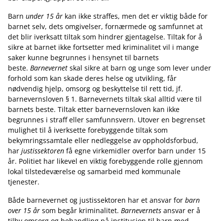
Barn
under 15 år
kan ikke straffes, men det er viktig både for
barnet selv, dets omgivelser, fornærmede og samfunnet at
det blir iverksatt tiltak som hindrer gjentagelse. Tiltak for å
sikre at barnet ikke fortsetter med kriminalitet vil i mange
saker kunne begrunnes i hensynet til barnets
beste.
Barnevernet
skal sikre at barn og unge som lever under
forhold som kan skade deres helse og utvikling, får
nødvendig hjelp, omsorg og beskyttelse til rett tid, jf.
barnevernsloven § 1. Barnevernets tiltak skal alltid være til
barnets beste. Tiltak etter barnevernsloven kan ikke
begrunnes i straff eller samfunnsvern. Utover en begrenset
mulighet til å iverksette forebyggende tiltak som
bekymringssamtale eller nedleggelse av oppholdsforbud,
har
justissektoren
få egne virkemidler overfor barn under 15
år. Politiet har likevel en viktig forebyggende rolle gjennom
lokal tilstedeværelse og samarbeid med kommunale
tjenester.
Både barnevernet og justissektoren har et ansvar for
barn
over 15 år
som begår kriminalitet.
Barnevernets
ansvar er å
tilby omsorg og behandling på institusjon til barn med