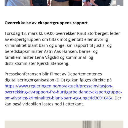
Overrekkelse av ekspertgruppens rapport
Torsdag 13. mars kl. 09.00 overrekker Knut Storberget, leder
av ekspertgruppen om tiltak mot gjentatt eller alvorlig
kriminalitet blant barn og unge, sin rapport til justis- og
beredskapsminister Astri Aas-Hansen, barne- og
familieminister Lena Vågslid og kommunal- og
distriktsminister Kjersti Stenseng.
Pressekonferansen blir filmet av Departementenes
digitaliseringorganisasjon (DIO) og kan følges direkte på
https://www.regjeringen.no/no/aktuelt/presseinvitasjon-
overrekking-av-rapport-fra-hurtigarbeidande-ekspertgruppe-
om-alvorleg-kriminalitet-blant-barn-og-unge/id3091045/
. Der
kan også videofilen lastes ned i etterkant.