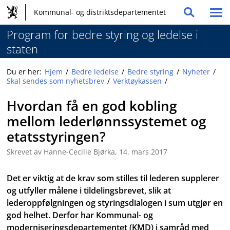
Hovednavigasjon
Hopp
Kommunal- og distriktsdepartementet
Vis
Søk
til
og
/
innhold
Program for bedre styring og ledelse i
globale
skju
staten
me
verktøy
Du er her:
Hjem
Bedre ledelse
Bedre styring
Nyheter
Skal sendes som nyhetsbrev
Verktøykassen
Hvordan få en god kobling
mellom lederlønnssystemet og
etatsstyringen?
Skrevet av Hanne-Cecilie Bjørka,
14. mars 2017
Det er viktig at de krav som stilles til lederen supplerer
og utfyller målene i tildelingsbrevet, slik at
lederoppfølgningen og styringsdialogen i sum utgjør en
god helhet. Derfor har Kommunal- og
moderniseringsdepartementet (KMD) i samråd med