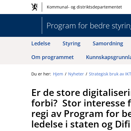
Hovednavigasjon
Hopp
Kommunal- og distriktsdepartementet
til
og
innhold
globale
Program for bedre styring
verktøy
Ledelse
Styring
Samordning
Om programmet
Kunnskapsgrunnl
Du er her:
Hjem
Nyheter
Strategisk bruk av IK
Er de store digitalise
forbi? Stor interesse 
regi av Program for b
ledelse i staten og Difi