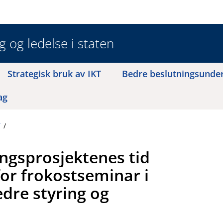
 og ledelse i staten
Strategisk bruk av IKT
Bedre beslutningsunde
ag
T
ringsprosjektenes tid
for frokostseminar i
edre styring og