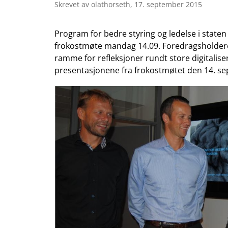
Skrevet av olathorseth,
17. september 2015
Program for bedre styring og ledelse i staten
frokostmøte mandag 14.09. Foredragsholdere 
ramme for refleksjoner rundt store digitalise
presentasjonene fra frokostmøtet den 14. se