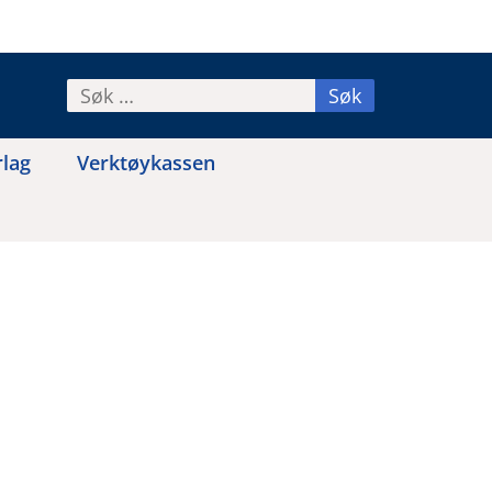
Søk
etter:
rlag
Verktøykassen