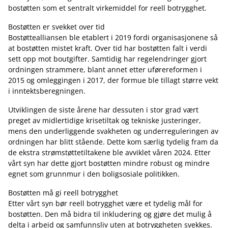
bostøtten som et sentralt virkemiddel for reell botrygghet.
Bostøtten er svekket over tid
Bostøttealliansen ble etablert i 2019 fordi organisasjonene så
at bostøtten mistet kraft. Over tid har bostøtten falt i verdi
sett opp mot boutgifter. Samtidig har regelendringer gjort
ordningen strammere, blant annet etter uførereformen i
2015 og omleggingen i 2017, der formue ble tillagt større vekt
i inntektsberegningen.
Utviklingen de siste årene har dessuten i stor grad vært
preget av midlertidige krisetiltak og tekniske justeringer,
mens den underliggende svakheten og underreguleringen av
ordningen har blitt stående. Dette kom særlig tydelig fram da
de ekstra strømstøttetiltakene ble avviklet våren 2024. Etter
vårt syn har dette gjort bostøtten mindre robust og mindre
egnet som grunnmur i den boligsosiale politikken.
Bostøtten må gi reell botrygghet
Etter vårt syn bør reell botrygghet være et tydelig mål for
bostøtten. Den må bidra til inkludering og gjøre det mulig å
delta i arbeid og samfunnsliv uten at botryggheten svekkes.