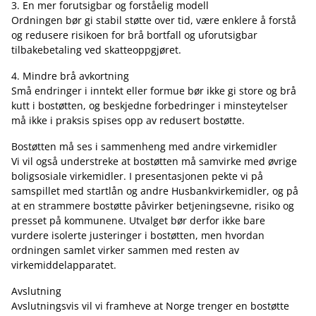
3. En mer forutsigbar og forståelig modell
Ordningen bør gi stabil støtte over tid, være enklere å forstå
og redusere risikoen for brå bortfall og uforutsigbar
tilbakebetaling ved skatteoppgjøret.
4. Mindre brå avkortning
Små endringer i inntekt eller formue bør ikke gi store og brå
kutt i bostøtten, og beskjedne forbedringer i minsteytelser
må ikke i praksis spises opp av redusert bostøtte.
Bostøtten må ses i sammenheng med andre virkemidler
Vi vil også understreke at bostøtten må samvirke med øvrige
boligsosiale virkemidler. I presentasjonen pekte vi på
samspillet med startlån og andre Husbankvirkemidler, og på
at en strammere bostøtte påvirker betjeningsevne, risiko og
presset på kommunene. Utvalget bør derfor ikke bare
vurdere isolerte justeringer i bostøtten, men hvordan
ordningen samlet virker sammen med resten av
virkemiddelapparatet.
Avslutning
Avslutningsvis vil vi framheve at Norge trenger en bostøtte