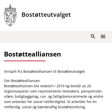
Hopp
til
Bostøtteutvalget
innhold
Søk
Meny
Bostøttealliansen
Innspill fra Bostøttealliansen til Bostøtteutvalget
Om Bostøttealliansen
Bostøttealliansen ble etablert i 2019 og består av 20
organisasjoner som representerer leietakere, pensjonister,
uføre, boligbyggelag, rus- og fattigdomsrammede og andre
som arbeider for sosial rettferdighet. Vi arbeider for en
rettferdig, sosial og bærekraftig bostøtteordning.