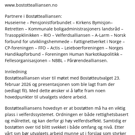
www.bostottealliansen.no
Partnere i Bostøttealliansen:
Huseierne – Pensjonistforbundet – Kirkens Bymisjon–
Retretten – Kommunale boligadministrasjoners landsråd –
Trasoppklinikken – RIO – Velferdsalliansen – A-Larm – Norsk
forbund for utviklingshemmede – Fattignettverket i Norge –
CP-foreningen – FFO – Actis – Leieboerforeningen – Norges
Handikapforbund – Foreningen Human Narkotikapolitikk –
Fellesorganisasjonen – NBBL – Pårørendealliansen.
Innledning
Bostøttealliansen viser til møtet med Bostøtteutvalget 23.
februar 2026 og presentasjonen som ble lagt fram der
(vedlagt fil). Med dette ønsker vi å løfte fram noen
hovedpunkter til utvalgets videre arbeid.
Bostøttealliansens hovedsyn er at bostøtten må ha en viktig
plass i velferdssystemet. Ordningen er både rettighetsbasert
og målrettet, og kan derfor gi høy velferdseffekt. Samtidig er
bostøtten over tid blitt svekket i både omfang og nivå. Etter
vårt syn bør utvalgets arbeid munne ut i forslag som styrker