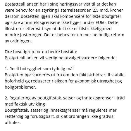
Bostøttealliansen har i sine høringssvar vist til at det kan
være behov for en styrking i størrelsesorden 2,5 mrd. kroner
dersom bostøtten igjen skal kompensere for økte boutgifter
og sikre at inntektsgrensene ikke ligger under EU60. Dette
illustrerer etter vårt syn at det ikke er tilstrekkelig med
mindre justeringer. Det er behov for en mer helhetlig reform
av ordningen.
Fire hovedgrep for en bedre bostøtte
Bostøttealliansen vil særlig be utvalget vurdere følgende:
1. Reell botrygghet som tydelig mål
Bostøtten bør vurderes ut fra om den faktisk bidrar til stabile
boforhold og reduserer risikoen for økonomisk utrygghet og
boligproblemer.
2. Regulering av boutgiftstak, satser og inntektsgrenser i tråd
med faktisk utvikling
Boutgiftstak, satser og inntektsgrenser må reguleres mer
rettferdig og forutsigbart, slik at ordningen ikke gradvis
uthules.