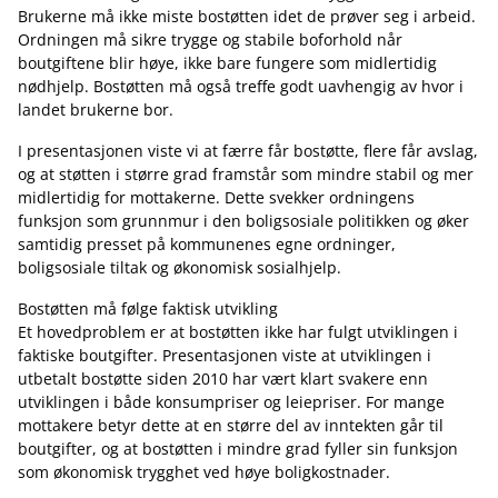
Brukerne må ikke miste bostøtten idet de prøver seg i arbeid.
Ordningen må sikre trygge og stabile boforhold når
boutgiftene blir høye, ikke bare fungere som midlertidig
nødhjelp. Bostøtten må også treffe godt uavhengig av hvor i
landet brukerne bor.
I presentasjonen viste vi at færre får bostøtte, flere får avslag,
og at støtten i større grad framstår som mindre stabil og mer
midlertidig for mottakerne. Dette svekker ordningens
funksjon som grunnmur i den boligsosiale politikken og øker
samtidig presset på kommunenes egne ordninger,
boligsosiale tiltak og økonomisk sosialhjelp.
Bostøtten må følge faktisk utvikling
Et hovedproblem er at bostøtten ikke har fulgt utviklingen i
faktiske boutgifter. Presentasjonen viste at utviklingen i
utbetalt bostøtte siden 2010 har vært klart svakere enn
utviklingen i både konsumpriser og leiepriser. For mange
mottakere betyr dette at en større del av inntekten går til
boutgifter, og at bostøtten i mindre grad fyller sin funksjon
som økonomisk trygghet ved høye boligkostnader.