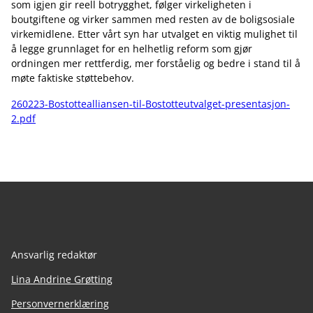
som igjen gir reell botrygghet, følger virkeligheten i
boutgiftene og virker sammen med resten av de boligsosiale
virkemidlene. Etter vårt syn har utvalget en viktig mulighet til
å legge grunnlaget for en helhetlig reform som gjør
ordningen mer rettferdig, mer forståelig og bedre i stand til å
møte faktiske støttebehov.
260223-Bostottealliansen-til-Bostotteutvalget-presentasjon-
2.pdf
Ansvarlig redaktør
Lina Andrine Grøtting
Personvernerklæring