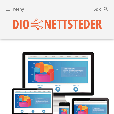
Hopp
til
Meny
Søk
innhold
DIO
NETTSTEDER
Frittstående
nettsteder
for
departementene